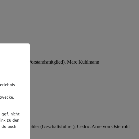
Stephan Wohler (Vorstandsmitglied), Marc Kuhlmann
erlebnis
u
gzwecke.
 ggf. nicht
ink zu den
t du auch
rer), Stephan Wohler (Geschäftsführer), Cedric-Arne von Osterroht