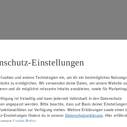
17
ue Klingsiek (Vorstandsmitglied), Ulf-U. Plath (Vorstandsmitglied), 
nschutz-Einstellungen
 Cookies und andere Technologien ein, um dir ein bestmögliches Nutzungs
bsite zu ermöglichen. Wir verwenden deine Daten, um unsere Website z
ieren und dir möglichst relevante Inhalte anzubieten, sowie für Marketin
lligung ist freiwillig und kann jederzeit individuell in den Datenschutz-
gen angepasst werden. Bitte beachte, dass auf Basis deiner Einstellungen
Funktionalitäten zur Verfügung stehen. Weitere Erklärungen sowie einen L
z-Einstellungen findest du in unserer
Datenschutzerklärung
. Hier erfährs
rerin), Mark Rosenkranz (Geschäftsführer), Ulf-U. Plath (Geschäftsfüh
 unsere
Cookie-Policy
.