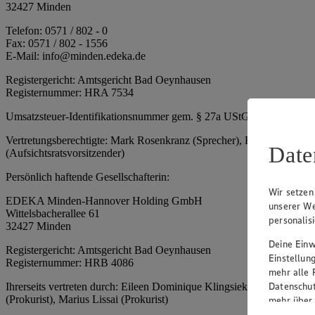
32427 Minden
Telefon: 0571 / 802 - 0
Fax: 0571 / 802 - 1556
E-Mail: info@minden.edeka.de
Registergericht: Amtsgericht Bad Oeynhausen
Registernummer: HRA 7534
Umsatzsteuer-Identifikationsnummer gem. § 27a UStG: DE 2660673
Vertretungsberechtigte: Mark Rosenkranz (Sprecher), Eileen Dominiq
Date
(Aufsichtsratsvorsitzender)
Persönlich haftende Gesellschafterin:
Wir setzen
EDEKA Minden-Hannover Holding GmbH
unserer We
Wittelsbacherallee 61
personalis
32427 Minden
Deine Einwi
Registergericht: Amtsgericht Bad Oeynhausen
Einstellun
Registernummer: HRB 4086
mehr alle 
Datenschut
Ihrerseits vertreten durch: Eileen Dominique Klingsiek (Geschäftsfüh
(Prokurist), Marius Lissai (Prokurist)
mehr über