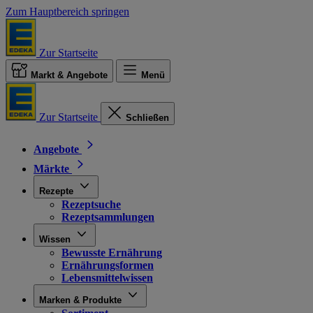
Zum Hauptbereich springen
Zur Startseite
Markt & Angebote
Menü
Zur Startseite
Schließen
Angebote
Märkte
Rezepte
Rezeptsuche
Rezeptsammlungen
Wissen
Bewusste Ernährung
Ernährungsformen
Lebensmittelwissen
Marken & Produkte