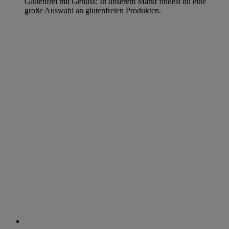
Glutenfrei mit Genuss: In unserem Markt findest du eine
große Auswahl an glutenfreien Produkten.