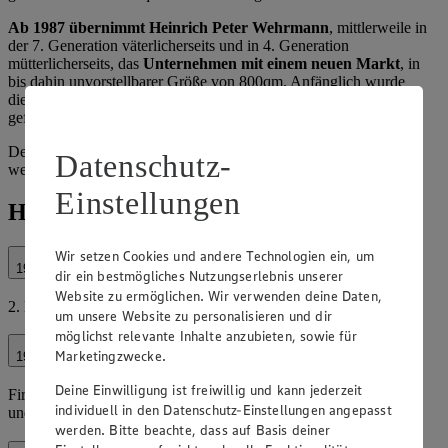
Ab 1987 übernimmt Heinrich Peter Wehrmann
, mittlerweile in
der 7. Generation väterlicherseits und in 4. Generation
mütterlicherseits, das
Unternehmen mit einem neuen Markt
, in
bis dahin unvorstellbarer Größe von 800qm. Anfänglich wurde
diese n
eue Größenordnung in Kooperation mit der EDEKA
geführt.
Der Markt wurde dann in den Jahren 1990 und 1994 jeweils um
Datenschutz-
weitere 150qm erweitert.
Einstellungen
Highlights in unserer Geschichte
Wir setzen Cookies und andere Technologien ein, um
1997
dir ein bestmögliches Nutzungserlebnis unserer
Website zu ermöglichen. Wir verwenden deine Daten,
2. Markt in Enger mit 1250qm.
um unsere Website zu personalisieren und dir
möglichst relevante Inhalte anzubieten, sowie für
Marketingzwecke.
1999
Deine Einwilligung ist freiwillig und kann jederzeit
Firma Wehrmann übernimmt 3 allfrisch/preisgut Märkte in Enger
individuell in den Datenschutz-Einstellungen angepasst
und Spenge.
werden. Bitte beachte, dass auf Basis deiner