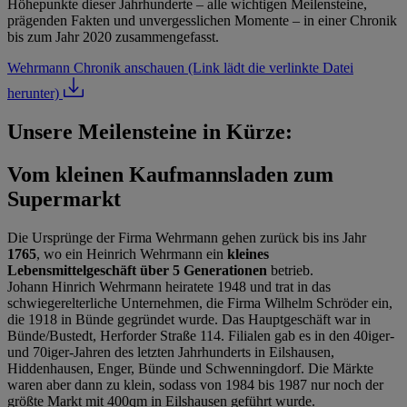
Höhepunkte dieser Jahrhunderte – alle wichtigen Meilensteine,
prägenden Fakten und unvergesslichen Momente – in einer Chronik
bis zum Jahr 2020 zusammengefasst.
Wehrmann Chronik anschauen
(Link lädt die verlinkte Datei
herunter)
Unsere Meilensteine in Kürze:
Vom kleinen Kaufmannsladen zum
Supermarkt
Die Ursprünge der Firma Wehrmann gehen zurück bis ins Jahr
1765
, wo ein Heinrich Wehrmann ein
kleines
Lebensmittelgeschäft über 5 Generationen
betrieb.
Johann Hinrich Wehrmann heiratete 1948 und trat in das
schwiegerelterliche Unternehmen, die Firma Wilhelm Schröder ein,
die 1918 in Bünde gegründet wurde. Das Hauptgeschäft war in
Bünde/Bustedt, Herforder Straße 114. Filialen gab es in den 40iger-
und 70iger-Jahren des letzten Jahrhunderts in Eilshausen,
Hiddenhausen, Enger, Bünde und Schwenningdorf. Die Märkte
waren aber dann zu klein, sodass von 1984 bis 1987 nur noch der
größte Markt mit 400qm in Eilshausen geführt wurde.