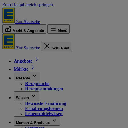
Zum Hauptbereich springen
Zur Startseite
Markt & Angebote
Menü
Zur Startseite
Schließen
Angebote
Märkte
Rezepte
Rezeptsuche
Rezeptsammlungen
Wissen
Bewusste Ernährung
Ernährungsformen
Lebensmittelwissen
Marken & Produkte