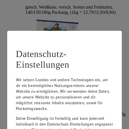
griech. Weißkäse, versch. Sorten und Fettstufen,
140/150/180g Packung, (1kg = 12,79/11,93/9,94)
Datenschutz-
Einstellungen
Wir setzen Cookies und andere Technologien ein, um
Angebot:
Mini-Babybel
dir ein bestmögliches Nutzungserlebnis unserer
Website zu ermöglichen. Wir verwenden deine Daten,
2.99
-30%
um unsere Website zu personalisieren und dir
Rabattierter Preis von 2.99€ (Insgesamt -30%
möglichst relevante Inhalte anzubieten, sowie für
Rabatt)
Marketingzwecke.
dt. Schnittkäse, versch. Sorten, 45% Fett i. Tr., 8/9x20g
Deine Einwilligung ist freiwillig und kann jederzeit
= 160/180g Packung, (1kg = 18,69/16,61)
individuell in den Datenschutz-Einstellungen angepasst