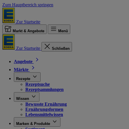
Zum Hauptbereich springen
Zur Startseite
Markt & Angebote
Menü
Zur Startseite
Schließen
Angebote
Märkte
Rezepte
Rezeptsuche
Rezeptsammlungen
Wissen
Bewusste Ernährung
Ernährungsformen
Lebensmittelwissen
Marken & Produkte