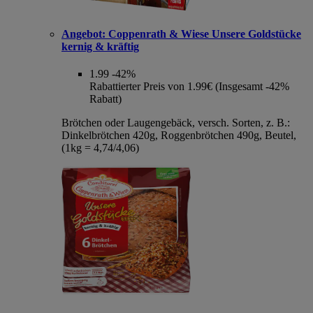
Angebot:
Coppenrath & Wiese Unsere Goldstücke
kernig & kräftig
1.99
-42%
Rabattierter Preis von 1.99€ (Insgesamt -42%
Rabatt)
Brötchen oder Laugengebäck, versch. Sorten, z. B.:
Dinkelbrötchen 420g, Roggenbrötchen 490g, Beutel,
(1kg = 4,74/4,06)