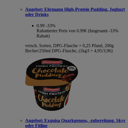
Angebot:
Ehrmann High-Protein Pudding, Joghurt
oder Drinks
0.99
-33%
Rabattierter Preis von 0.99€ (Insgesamt -33%
Rabatt)
versch. Sorten, DPG-Flasche + 0,25 Pfand, 200g
Becher/250ml DPG-Flasche, (1kg/l = 4,95/3,96)
Angebot:
Exquisa Quarkgenuss, -zubereitung, Skyr
oder Fitline