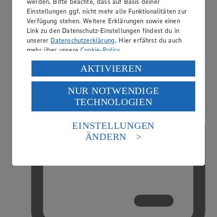
werden. Bitte beachte, dass auf Basis deiner
Einstellungen ggf. nicht mehr alle Funktionalitäten zur
Verfügung stehen. Weitere Erklärungen sowie einen
Link zu den Datenschutz-Einstellungen findest du in
unserer
Datenschutzerklärung
. Hier erfährst du auch
mehr über unsere
Cookie-Policy
.
Handy-Aufladung
Verarbeitung deiner personenbezogenen Daten in den
AKTIVIEREN
USA durch Facebook und YouTube:
NUR NOTWENDIGE
Wenn du auf „Aktivieren“ klickst, willigst du im Sinne
TECHNOLOGIEN
des Art. 49 Abs. 1 Satz 1 lit. a) DSGVO ein, dass deine
Daten in den USA verarbeitet werden. Der EuGH sieht
die USA als Land mit einem nach europäischen
EINSTELLUNGEN
Standards nicht angemessenen Datenschutzniveau an.
ÄNDERN
Es besteht das Risiko eines Zugriffs durch US-
amerikanische Behörden.
Informationen zum Herausgeber der Seite findest du
im
Impressum