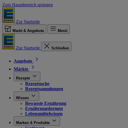
Zum Hauptbereich springen
Zur Startseite
Markt & Angebote
Menü
Zur Startseite
Schließen
Angebote
Märkte
Rezepte
Rezeptsuche
Rezeptsammlungen
Wissen
Bewusste Ernährung
Ernährungsformen
Lebensmittelwissen
Marken & Produkte