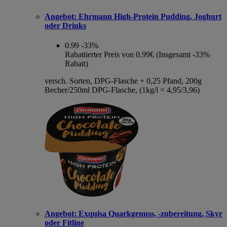
Angebot:
Ehrmann High-Protein Pudding, Joghurt
oder Drinks
0.99
-33%
Rabattierter Preis von 0.99€ (Insgesamt -33%
Rabatt)
versch. Sorten, DPG-Flasche + 0,25 Pfand, 200g
Becher/250ml DPG-Flasche, (1kg/l = 4,95/3,96)
Angebot:
Exquisa Quarkgenuss, -zubereitung, Skyr
oder Fitline