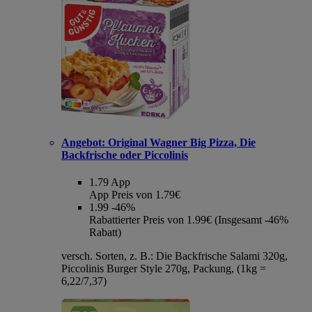
Angebot:
Original Wagner Big Pizza, Die
Backfrische oder Piccolinis
1.79
App
App Preis von 1.79€
1.99
-46%
Rabattierter Preis von 1.99€ (Insgesamt -46%
Rabatt)
versch. Sorten, z. B.: Die Backfrische Salami 320g,
Piccolinis Burger Style 270g, Packung, (1kg =
6,22/7,37)