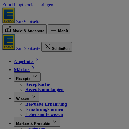
Zum Hauptbereich springen
Zur Startseite
Markt & Angebote
Menü
Zur Startseite
Schließen
Angebote
Märkte
Rezepte
Rezeptsuche
Rezeptsammlungen
Wissen
Bewusste Ernährung
Ernährungsformen
Lebensmittelwissen
Marken & Produkte