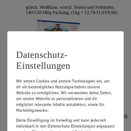
griech. Weißkäse, versch. Sorten und Fettstufen,
140/150/180g Packung, (1kg = 12,79/11,93/9,94)
Datenschutz-
Einstellungen
Wir setzen Cookies und andere Technologien ein, um
Angebot:
Mini-Babybel
dir ein bestmögliches Nutzungserlebnis unserer
Website zu ermöglichen. Wir verwenden deine Daten,
2.99
-30%
um unsere Website zu personalisieren und dir
Rabattierter Preis von 2.99€ (Insgesamt -30%
möglichst relevante Inhalte anzubieten, sowie für
Rabatt)
Marketingzwecke.
dt. Schnittkäse, versch. Sorten, 45% Fett i. Tr., 8/9x20g
Deine Einwilligung ist freiwillig und kann jederzeit
= 160/180g Packung, (1kg = 18,69/16,61)
individuell in den Datenschutz-Einstellungen angepasst