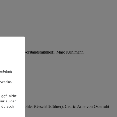
Stephan Wohler (Vorstandsmitglied), Marc Kuhlmann
erlebnis
u
gzwecke.
 ggf. nicht
ink zu den
t du auch
rer), Stephan Wohler (Geschäftsführer), Cedric-Arne von Osterroht