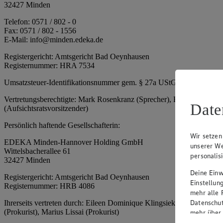
32427 Minden
Telefon: 0571 / 802 - 0
Fax: 0571 / 802 - 1556
E-Mail: info@minden.edeka.de
Registergericht: Amtsgericht Bad Oeynhausen
Registernummer: HRA 7534
Umsatzsteuer-Identifikationsnummer gem. § 27a UStG: DE 2660673
Vertretungsberechtigte: Mark Rosenkranz (Sprecher), Eileen Dominiq
Date
(Aufsichtsratsvorsitzender)
Persönlich haftende Gesellschafterin:
Wir setzen
EDEKA Minden-Hannover Holding GmbH
unserer We
Wittelsbacherallee 61
personalis
32427 Minden
Deine Einwi
Registergericht: Amtsgericht Bad Oeynhausen
Einstellun
Registernummer: HRB 4086
mehr alle 
Datenschut
Ihrerseits vertreten durch: Eileen Dominique Klingsiek (Geschäftsfüh
(Prokurist), Marius Lissai (Prokurist)
mehr über