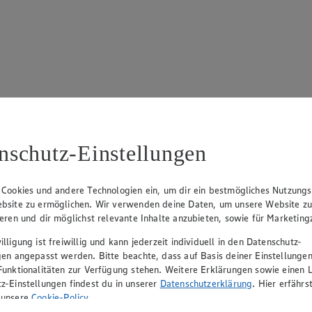
17
ue Klingsiek (Vorstandsmitglied), Ulf-U. Plath (Vorstandsmitglied), 
nschutz-Einstellungen
 Cookies und andere Technologien ein, um dir ein bestmögliches Nutzungs
bsite zu ermöglichen. Wir verwenden deine Daten, um unsere Website z
ieren und dir möglichst relevante Inhalte anzubieten, sowie für Marketin
lligung ist freiwillig und kann jederzeit individuell in den Datenschutz-
gen angepasst werden. Bitte beachte, dass auf Basis deiner Einstellungen
Funktionalitäten zur Verfügung stehen. Weitere Erklärungen sowie einen L
z-Einstellungen findest du in unserer
Datenschutzerklärung
. Hier erfährs
rerin), Mark Rosenkranz (Geschäftsführer), Ulf-U. Plath (Geschäftsfüh
 unsere
Cookie-Policy
.