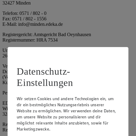
32427 Minden
Telefon: 0571 / 802 - 0
Fax: 0571 / 802 - 1556
E-Mail: info@minden.edeka.de
Registergericht: Amtsgericht Bad Oeynhausen
Registernummer: HRA 7534
Umsatzsteuer-Identifikationsnummer gem. § 27a UStG: DE
266067317
Vertretungsberechtigte: Mark Rosenkranz (Sprecher), Eileen
Datenschutz-
Dominique Klingsiek (Vorstandsmitglied), Ulf-U. Plath
(Vorstandsmitglied), Stephan Wohler (Vorstandsmitglied), Marc
Einstellungen
Kuhlmann (Aufsichtsratsvorsitzender)
Persönlich haftende Gesellschafterin:
Wir setzen Cookies und andere Technologien ein, um
EDEKA Minden-Hannover Holding GmbH
dir ein bestmögliches Nutzungserlebnis unserer
Wittelsbacherallee 61
Website zu ermöglichen. Wir verwenden deine Daten,
32427 Minden
um unsere Website zu personalisieren und dir
möglichst relevante Inhalte anzubieten, sowie für
Registergericht: Amtsgericht Bad Oeynhausen
Marketingzwecke.
Registernummer: HRB 4086