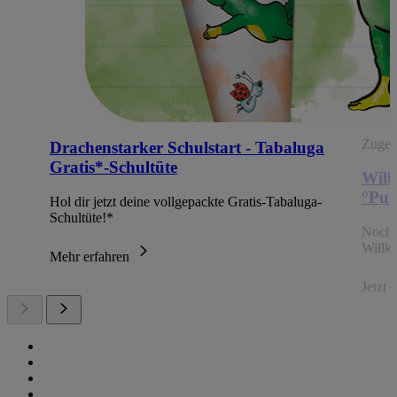
Zugehö
Drachenstarker Schulstart - Tabaluga
Gratis*-Schultüte
Will
°Pun
Hol dir jetzt deine vollgepackte Gratis-Tabaluga-
Schultüte!*
Noch 
Willk
Mehr erfahren
Jetzt