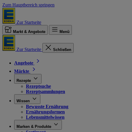
Zum Hauptbereich springen
Zur Startseite
Markt & Angebote
Menü
Zur Startseite
Schließen
Angebote
Märkte
Rezepte
Rezeptsuche
Rezeptsammlungen
Wissen
Bewusste Ernährung
Ernährungsformen
Lebensmittelwissen
Marken & Produkte