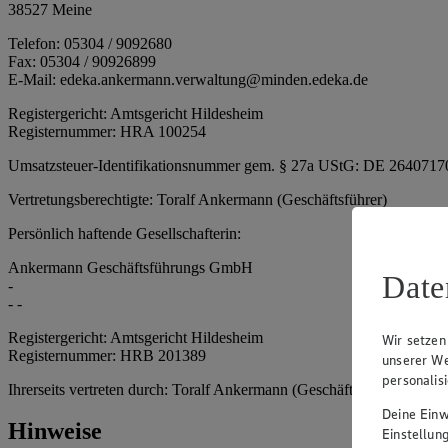
38527 Meine
Telefon: 05304 / 9092680
Fax: 05304 / 90926899
E-Mail: edeka.ankermann.verwaltung@minden.edeka.de
Registergericht: Amtsgericht Hildesheim
Registernummer: HRA 100254
Umsatzsteuer-Identifikationsnummer gem. § 27a UStG: DE 2640717
Vertretungsberechtigte: Toralf Ankermann (Geschäftsführer)
Persönlich haftende Gesellschafterin:
Ankermann Geschäftsführungs GmbH
Date
-
- -
Registergericht: Amtsgericht Hildesheim
Wir setzen
Registernummer: HRB 201389
unserer We
personalis
Ihrerseits vertreten durch: Toralf Ankermann (Geschäftsführer)
Deine Einwi
Hinweise
Einstellun