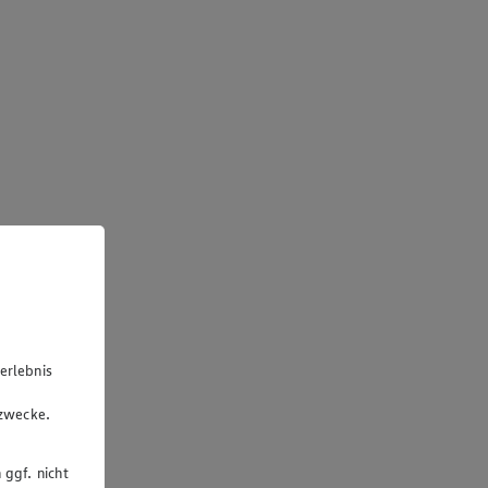
erlebnis
u
gzwecke.
 ggf. nicht