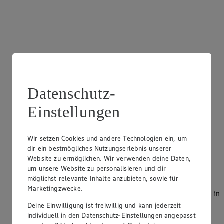
Datenschutz-
Einstellungen
Wir setzen Cookies und andere Technologien ein, um
dir ein bestmögliches Nutzungserlebnis unserer
Website zu ermöglichen. Wir verwenden deine Daten,
Backshop/Bäckerei
um unsere Website zu personalisieren und dir
möglichst relevante Inhalte anzubieten, sowie für
Knusprige Brötchen, Brote, Laugengebäck, Kuchen, süße
Marketingzwecke.
Backwaren und Snacks – all das erwartet dich täglich frisch in
unserer Bäckerei.
Deine Einwilligung ist freiwillig und kann jederzeit
individuell in den Datenschutz-Einstellungen angepasst