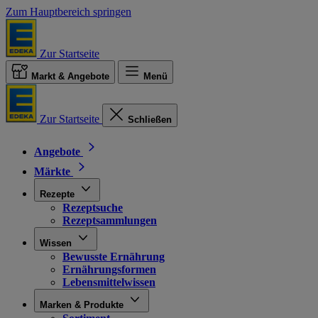
Zum Hauptbereich springen
Zur Startseite
Markt & Angebote
Menü
Zur Startseite
Schließen
Angebote
Märkte
Rezepte
Rezeptsuche
Rezeptsammlungen
Wissen
Bewusste Ernährung
Ernährungsformen
Lebensmittelwissen
Marken & Produkte