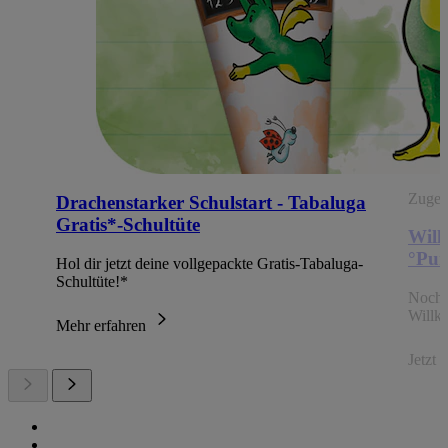
Zugehö
Drachenstarker Schulstart - Tabaluga
Gratis*-Schultüte
Will
°Pun
Hol dir jetzt deine vollgepackte Gratis-Tabaluga-
Schultüte!*
Noch 
Willk
Mehr erfahren
Jetzt