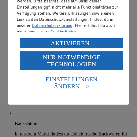
werden. Bitte beachte, dass auf Basis deiner
Einstellungen ggf. nicht mehr alle Funktionalitäten zur
Verfügung stehen. Weitere Erklärungen sowie einen
Link zu den Datenschutz-Einstellungen findest du in
unserer
Datenschutzerklärung
. Hier erfährst du auch
mehr über unsere
Cookie-Policy
.
Verarbeitung deiner personenbezogenen Daten in den
AKTIVIEREN
USA durch Facebook und YouTube:
NUR NOTWENDIGE
Wenn du auf „Aktivieren“ klickst, willigst du im Sinne
TECHNOLOGIEN
des Art. 49 Abs. 1 Satz 1 lit. a) DSGVO ein, dass deine
Daten in den USA verarbeitet werden. Der EuGH sieht
die USA als Land mit einem nach europäischen
EINSTELLUNGEN
Standards nicht angemessenen Datenschutzniveau an.
ÄNDERN
Es besteht das Risiko eines Zugriffs durch US-
amerikanische Behörden.
Informationen zum Herausgeber der Seite findest du
im
Impressum
Backstation
In unserem Markt findest du täglich frische Backwaren für