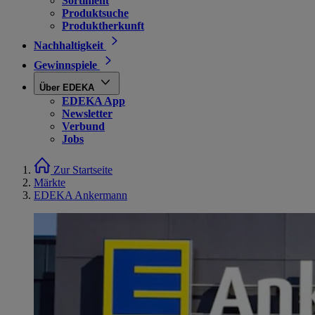
Sortiment
Produktsuche
Produktherkunft
Nachhaltigkeit
Gewinnspiele
Über EDEKA
EDEKA App
Newsletter
Verbund
Jobs
Zur Startseite
Märkte
EDEKA Ankermann