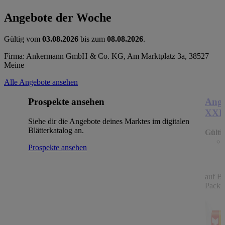
Angebote der Woche
Gültig vom
03.08.2026
bis zum
08.08.2026
.
Firma: Ankermann GmbH & Co. KG, Am Marktplatz 3a, 38527
Meine
Alle Angebote ansehen
Prospekte ansehen
Ange
XX
Siehe dir die Angebote deines Marktes im digitalen
Blätterkatalog an.
Gülti
Prospekte ansehen
auf B
Packu