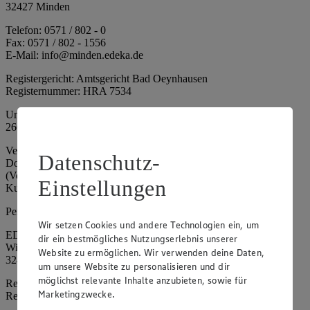
32427 Minden
Telefon: 0571 / 802 - 0
Fax: 0571 / 802 - 1556
E-Mail: info@minden.edeka.de
Registergericht: Amtsgericht Bad Oeynhausen
Registernummer: HRA 7534
Umsatzsteuer-Identifikationsnummer gem. § 27a UStG: DE
266067317
Vertretungsberechtigte: Mark Rosenkranz (Sprecher), Eileen
Datenschutz-
Dominique Klingsiek (Vorstandsmitglied), Ulf-U. Plath
(Vorstandsmitglied), Stephan Wohler (Vorstandsmitglied), Marc
Einstellungen
Kuhlmann (Aufsichtsratsvorsitzender)
Persönlich haftende Gesellschafterin:
Wir setzen Cookies und andere Technologien ein, um
EDEKA Minden-Hannover Holding GmbH
dir ein bestmögliches Nutzungserlebnis unserer
Wittelsbacherallee 61
Website zu ermöglichen. Wir verwenden deine Daten,
32427 Minden
um unsere Website zu personalisieren und dir
möglichst relevante Inhalte anzubieten, sowie für
Registergericht: Amtsgericht Bad Oeynhausen
Marketingzwecke.
Registernummer: HRB 4086