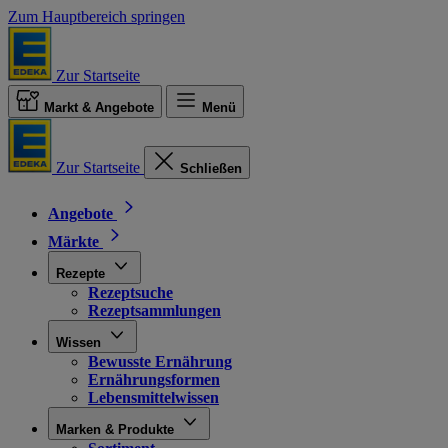
Zum Hauptbereich springen
Zur Startseite
Markt & Angebote
Menü
Zur Startseite
Schließen
Angebote
Märkte
Rezepte
Rezeptsuche
Rezeptsammlungen
Wissen
Bewusste Ernährung
Ernährungsformen
Lebensmittelwissen
Marken & Produkte