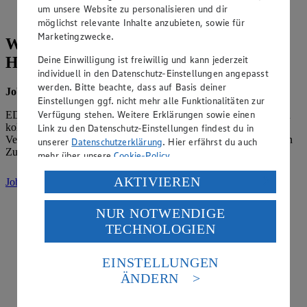
um unsere Website zu personalisieren und dir
Regood Becher
möglichst relevante Inhalte anzubieten, sowie für
Marketingzwecke.
Wir suchen dich – Jobs bei Nah und Gut
Handelsmann!
Deine Einwilligung ist freiwillig und kann jederzeit
individuell in den Datenschutz-Einstellungen angepasst
werden. Bitte beachte, dass auf Basis deiner
Jobs
Einstellungen ggf. nicht mehr alle Funktionalitäten zur
Verfügung stehen. Weitere Erklärungen sowie einen
EDEKA bietet dir Sicherheit, Entwicklungsmöglichkeiten und ein
kollegiales Miteinander. Werde Teil eines starken Teams mit
Link zu den Datenschutz-Einstellungen findest du in
Verantwortung, Regionalität und echter Perspektive – heute und in
unserer
Datenschutzerklärung
. Hier erfährst du auch
Zukunft.
mehr über unsere
Cookie-Policy
.
Verarbeitung deiner personenbezogenen Daten in den
AKTIVIEREN
Jobs ansehen
(Link öffnet in neuem Fenster)
USA durch Facebook und YouTube:
NUR NOTWENDIGE
Wenn du auf „Aktivieren“ klickst, willigst du im Sinne
TECHNOLOGIEN
des Art. 49 Abs. 1 Satz 1 lit. a) DSGVO ein, dass deine
Daten in den USA verarbeitet werden. Der EuGH sieht
die USA als Land mit einem nach europäischen
EINSTELLUNGEN
Standards nicht angemessenen Datenschutzniveau an.
ÄNDERN
Es besteht das Risiko eines Zugriffs durch US-
amerikanische Behörden.