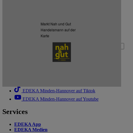
Kartendaten werden geladen …
Zurück nach oben
Markt Nah und Gut
Handelsmann auf der
Zum Newsletter anmelden
Karte
Deine E-Mail-Adresse (Pflichtfeld)
Absenden
EDEKA Minden-Hannover auf Facebook
EDEKA Minden-Hannover auf Instagram
EDEKA Minden-Hannover auf Linkedin
EDEKA Minden-Hannover auf Tiktok
EDEKA Minden-Hannover auf Youtube
Services
EDEKA App
EDEKA Medien