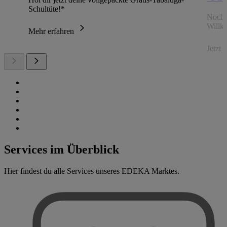
Schultüte!*
Noch 
Willk
Mehr erfahren
Jetzt
Services im Überblick
Hier findest du alle Services unseres EDEKA Marktes.