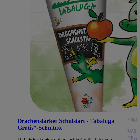
Zugehö
Drachenstarker Schulstart - Tabaluga
Gratis*-Schultüte
Will
°Pun
Hol dir jetzt deine vollgepackte Gratis-Tabaluga-