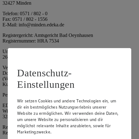
32427 Minden
Telefon: 0571 / 802 - 0
Fax: 0571 / 802 - 1556
E-Mail: info@minden.edeka.de
Registergericht: Amtsgericht Bad Oeynhausen
Registernummer: HRA 7534
Umsatzsteuer-Identifikationsnummer gem. § 27a UStG: DE
266067317
Vertretungsberechtigte: Mark Rosenkranz (Sprecher), Eileen
Datenschutz-
Dominique Klingsiek (Vorstandsmitglied), Ulf-U. Plath
(Vorstandsmitglied), Stephan Wohler (Vorstandsmitglied), Marc
Einstellungen
Kuhlmann (Aufsichtsratsvorsitzender)
Persönlich haftende Gesellschafterin:
Wir setzen Cookies und andere Technologien ein, um
EDEKA Minden-Hannover Holding GmbH
dir ein bestmögliches Nutzungserlebnis unserer
Wittelsbacherallee 61
Website zu ermöglichen. Wir verwenden deine Daten,
32427 Minden
um unsere Website zu personalisieren und dir
möglichst relevante Inhalte anzubieten, sowie für
Registergericht: Amtsgericht Bad Oeynhausen
Marketingzwecke.
Registernummer: HRB 4086