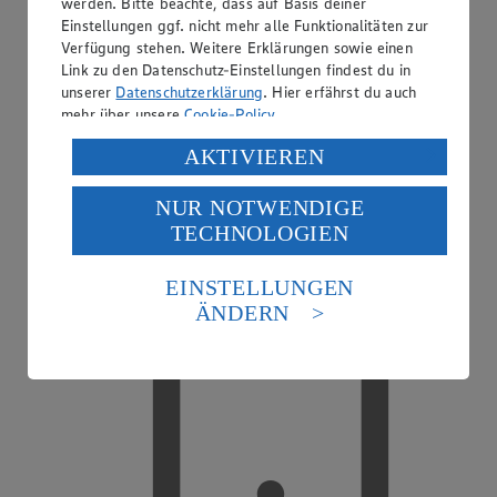
werden. Bitte beachte, dass auf Basis deiner
Einstellungen ggf. nicht mehr alle Funktionalitäten zur
Verfügung stehen. Weitere Erklärungen sowie einen
Link zu den Datenschutz-Einstellungen findest du in
unserer
Datenschutzerklärung
. Hier erfährst du auch
mehr über unsere
Cookie-Policy
.
EDEKA smart
Verarbeitung deiner personenbezogenen Daten in den
AKTIVIEREN
USA durch Facebook und YouTube:
NUR NOTWENDIGE
Wenn du auf „Aktivieren“ klickst, willigst du im Sinne
TECHNOLOGIEN
des Art. 49 Abs. 1 Satz 1 lit. a) DSGVO ein, dass deine
Daten in den USA verarbeitet werden. Der EuGH sieht
die USA als Land mit einem nach europäischen
EINSTELLUNGEN
Standards nicht angemessenen Datenschutzniveau an.
ÄNDERN
Es besteht das Risiko eines Zugriffs durch US-
amerikanische Behörden.
Informationen zum Herausgeber der Seite findest du
im
Impressum