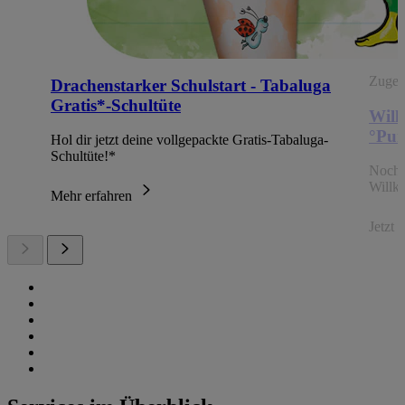
Zugehö
Drachenstarker Schulstart - Tabaluga
Gratis*-Schultüte
Will
°Pun
Hol dir jetzt deine vollgepackte Gratis-Tabaluga-
Schultüte!*
Noch 
Willk
Mehr erfahren
Jetzt