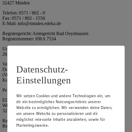
32427 Minden
Telefon: 0571 / 802 - 0
Fax: 0571 / 802 - 1556
E-Mail: info@minden.edeka.de
Registergericht: Amtsgericht Bad Oeynhausen
Registernummer: HRA 7534
Umsatzsteuer-Identifikationsnummer gem. § 27a UStG: DE
266067317
Vertretungsberechtigte: Mark Rosenkranz (Sprecher), Eileen
Datenschutz-
Dominique Klingsiek (Vorstandsmitglied), Ulf-U. Plath
(Vorstandsmitglied), Stephan Wohler (Vorstandsmitglied), Marc
Einstellungen
Kuhlmann (Aufsichtsratsvorsitzender)
Persönlich haftende Gesellschafterin:
Wir setzen Cookies und andere Technologien ein, um
EDEKA Minden-Hannover Holding GmbH
dir ein bestmögliches Nutzungserlebnis unserer
Wittelsbacherallee 61
Website zu ermöglichen. Wir verwenden deine Daten,
32427 Minden
um unsere Website zu personalisieren und dir
möglichst relevante Inhalte anzubieten, sowie für
Registergericht: Amtsgericht Bad Oeynhausen
Marketingzwecke.
Registernummer: HRB 4086