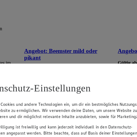
en
Angebot:
Beemster mild oder
Angebo
pikant
tes im
Gültig ab
1.7
Gültig ab 13.08.2026
Rab
0.99
-44%
-28
Rabattierter Preis von 0.99€ (Insgesamt
nschutz-Einstellungen
-44% Rabatt)
versch. S
holl. Schnittkäse, vollmundiger Geschmack,
48% Fett i. Tr., 100g, (1kg = 9,90)
 Cookies und andere Technologien ein, um dir ein bestmögliches Nutzungs
bsite zu ermöglichen. Wir verwenden deine Daten, um unsere Website z
ieren und dir möglichst relevante Inhalte anzubieten, sowie für Marketin
lligung ist freiwillig und kann jederzeit individuell in den Datenschutz-
gen angepasst werden. Bitte beachte, dass auf Basis deiner Einstellungen