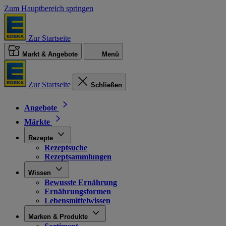
Zum Hauptbereich springen
Zur Startseite
Markt & Angebote
Menü
Zur Startseite
Schließen
Angebote
Märkte
Rezepte
Rezeptsuche
Rezeptsammlungen
Wissen
Bewusste Ernährung
Ernährungsformen
Lebensmittelwissen
Marken & Produkte