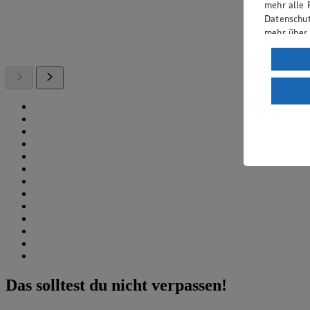
mehr alle 
Datenschut
mehr über
Verarbeit
Wenn du au
ein, dass 
einem nach
Risiko ein
Informatio
Das solltest du nicht verpassen!