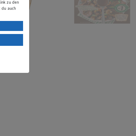
ink zu den
t du auch
uTube:
. a) DSGVO
Land mit
esteht das