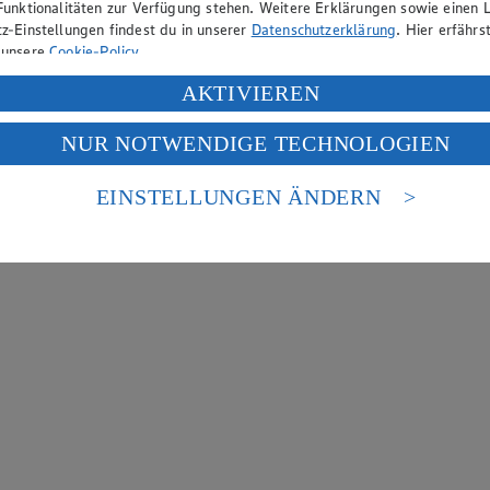
Funktionalitäten zur Verfügung stehen. Weitere Erklärungen sowie einen L
z-Einstellungen findest du in unserer
Datenschutzerklärung
. Hier erfährs
 unsere
Cookie-Policy
.
ung deiner personenbezogenen Daten in den USA durch Facebook und Yo
AKTIVIEREN
f „Aktivieren“ klickst, willigst du im Sinne des Art. 49 Abs. 1 Satz 1 lit
NUR NOTWENDIGE TECHNOLOGIEN
deine Daten in den USA verarbeitet werden. Der EuGH sieht die USA als 
 europäischen Standards nicht angemessenen Datenschutzniveau an. Es b
es Zugriffs durch US-amerikanische Behörden.
EINSTELLUNGEN ÄNDERN
nen zum Herausgeber der Seite findest du im
Impressum