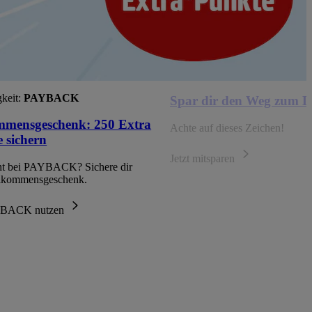
keit:
PAYBACK
Spar dir den Weg zum D
mmensgeschenk: 250 Extra
Achte auf dieses Zeichen!
 sichern
Jetzt mitsparen
ht bei PAYBACK? Sichere dir
llkommensgeschenk.
AYBACK nutzen