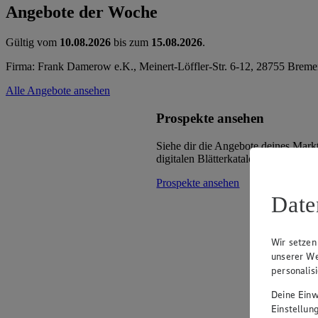
Angebote der Woche
Gültig vom
10.08.2026
bis zum
15.08.2026
.
Firma: Frank Damerow e.K., Meinert-Löffler-Str. 6-12, 28755 Brem
Alle Angebote ansehen
Prospekte ansehen
Siehe dir die Angebote deines Mark
digitalen Blätterkatalog an.
Prospekte ansehen
Date
Wir setzen
unserer We
personalis
Deine Einwi
Einstellun