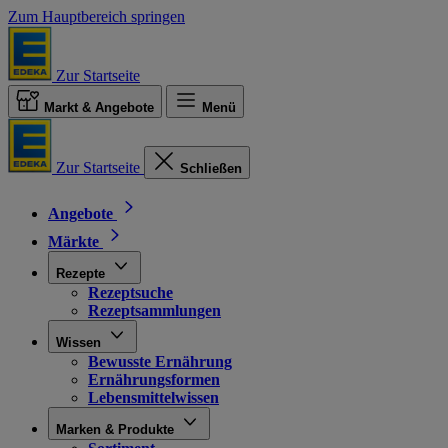
Zum Hauptbereich springen
Zur Startseite
Markt & Angebote
Menü
Zur Startseite
Schließen
Angebote
Märkte
Rezepte
Rezeptsuche
Rezeptsammlungen
Wissen
Bewusste Ernährung
Ernährungsformen
Lebensmittelwissen
Marken & Produkte