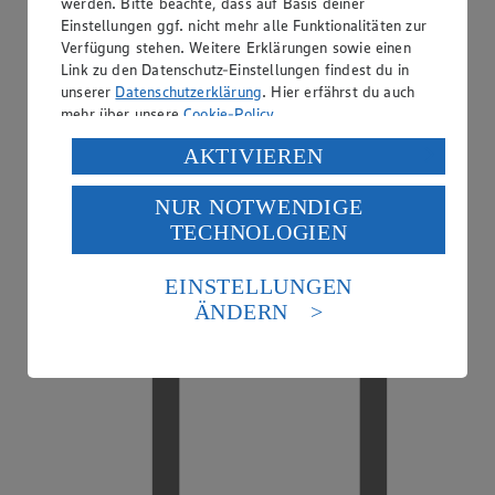
werden. Bitte beachte, dass auf Basis deiner
Einstellungen ggf. nicht mehr alle Funktionalitäten zur
Verfügung stehen. Weitere Erklärungen sowie einen
Link zu den Datenschutz-Einstellungen findest du in
unserer
Datenschutzerklärung
. Hier erfährst du auch
mehr über unsere
Cookie-Policy
.
Verarbeitung deiner personenbezogenen Daten in den
AKTIVIEREN
USA durch Facebook und YouTube:
NUR NOTWENDIGE
Wenn du auf „Aktivieren“ klickst, willigst du im Sinne
TECHNOLOGIEN
des Art. 49 Abs. 1 Satz 1 lit. a) DSGVO ein, dass deine
EDEKA smart
Daten in den USA verarbeitet werden. Der EuGH sieht
die USA als Land mit einem nach europäischen
EINSTELLUNGEN
Standards nicht angemessenen Datenschutzniveau an.
ÄNDERN
Es besteht das Risiko eines Zugriffs durch US-
amerikanische Behörden.
Informationen zum Herausgeber der Seite findest du
im
Impressum