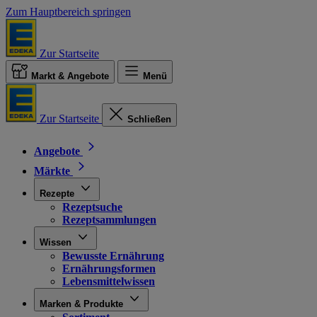
Zum Hauptbereich springen
Zur Startseite
Markt & Angebote
Menü
Zur Startseite
Schließen
Angebote
Märkte
Rezepte
Rezeptsuche
Rezeptsammlungen
Wissen
Bewusste Ernährung
Ernährungsformen
Lebensmittelwissen
Marken & Produkte