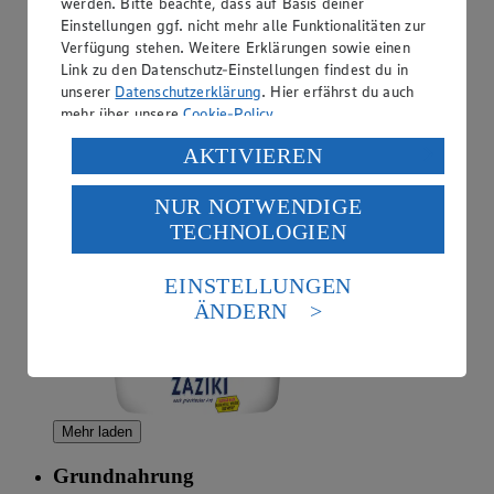
werden. Bitte beachte, dass auf Basis deiner
Einstellungen ggf. nicht mehr alle Funktionalitäten zur
Verfügung stehen. Weitere Erklärungen sowie einen
Link zu den Datenschutz-Einstellungen findest du in
Angebot:
GUT&GÜNSTIG Zaziki
unserer
Datenschutzerklärung
. Hier erfährst du auch
mehr über unsere
Cookie-Policy
.
0.99
Festpreis von 0.99€
Verarbeitung deiner personenbezogenen Daten in den
AKTIVIEREN
USA durch Facebook und YouTube:
nach griechischer Art, 250g Becher, (1kg = 3,96)
NUR NOTWENDIGE
Wenn du auf „Aktivieren“ klickst, willigst du im Sinne
TECHNOLOGIEN
des Art. 49 Abs. 1 Satz 1 lit. a) DSGVO ein, dass deine
Daten in den USA verarbeitet werden. Der EuGH sieht
die USA als Land mit einem nach europäischen
EINSTELLUNGEN
Standards nicht angemessenen Datenschutzniveau an.
ÄNDERN
Es besteht das Risiko eines Zugriffs durch US-
amerikanische Behörden.
Informationen zum Herausgeber der Seite findest du
im
Impressum
Mehr laden
Grundnahrung