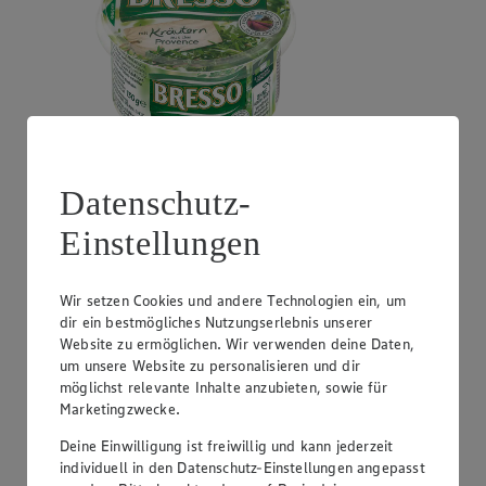
Angebot:
GUT&GÜNSTIG Crème Fraîche
Datenschutz-
0.99
Einstellungen
Festpreis von 0.99€
natur oder Kräuter, perfekt zum Kochen, 30% Fett,
Wir setzen Cookies und andere Technologien ein, um
200g Becher, (1kg = 4,95)
dir ein bestmögliches Nutzungserlebnis unserer
Website zu ermöglichen. Wir verwenden deine Daten,
um unsere Website zu personalisieren und dir
möglichst relevante Inhalte anzubieten, sowie für
Marketingzwecke.
Deine Einwilligung ist freiwillig und kann jederzeit
individuell in den Datenschutz-Einstellungen angepasst