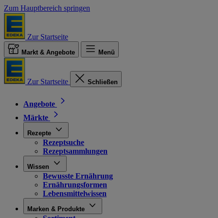
Zum Hauptbereich springen
Zur Startseite
Markt & Angebote
Menü
Zur Startseite
Schließen
Angebote
Märkte
Rezepte
Rezeptsuche
Rezeptsammlungen
Wissen
Bewusste Ernährung
Ernährungsformen
Lebensmittelwissen
Marken & Produkte