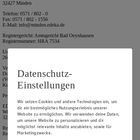
32427 Minden
Telefon: 0571 / 802 - 0
Fax: 0571 / 802 - 1556
E-Mail: info@minden.edeka.de
Registergericht: Amtsgericht Bad Oeynhausen
Registernummer: HRA 7534
Umsatzsteuer-Identifikationsnummer gem. § 27a UStG: DE
266067317
Vertretungsberechtigte: Mark Rosenkranz (Sprecher), Eileen
Datenschutz-
Dominique Klingsiek (Vorstandsmitglied), Ulf-U. Plath
(Vorstandsmitglied), Stephan Wohler (Vorstandsmitglied), Marc
Einstellungen
Kuhlmann (Aufsichtsratsvorsitzender)
Persönlich haftende Gesellschafterin:
Wir setzen Cookies und andere Technologien ein, um
EDEKA Minden-Hannover Holding GmbH
dir ein bestmögliches Nutzungserlebnis unserer
Wittelsbacherallee 61
Website zu ermöglichen. Wir verwenden deine Daten,
32427 Minden
um unsere Website zu personalisieren und dir
möglichst relevante Inhalte anzubieten, sowie für
Registergericht: Amtsgericht Bad Oeynhausen
Marketingzwecke.
Registernummer: HRB 4086