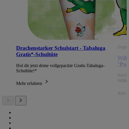
Zugehö
Drachenstarker Schulstart - Tabaluga
Gratis*-Schultüte
Will
°Pun
Hol dir jetzt deine vollgepackte Gratis-Tabaluga-
Schultüte!*
Noch 
Willk
Mehr erfahren
Jetzt