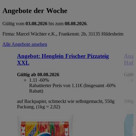
Angebote der Woche
Gültig vom
03.08.2026
bis zum
08.08.2026
.
Firma: Marcel Wächter e.K., Frankenstr. 2b, 31135 Hildesheim
Alle Angebote ansehen
Angebot:
Henglein Frischer Pizzateig
Ange
XXL
Hafe
Gültig ab 08.08.2026
Gülti
1.11
-60%
Rabattierter Preis von 1.11€ (Insgesamt -60%
Rabatt)
auf Backpapier, schmeckt wie selbstgemacht, 550g
500g 
Packung, (1kg = 2,02)