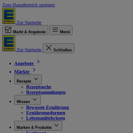
Zum Hauptbereich springen
Zur Startseite
Markt & Angebote
Menü
Zur Startseite
Schließen
Angebote
Märkte
Rezepte
Rezeptsuche
Rezeptsammlungen
Wissen
Bewusste Ernährung
Ernährungsformen
Lebensmittelwissen
Marken & Produkte