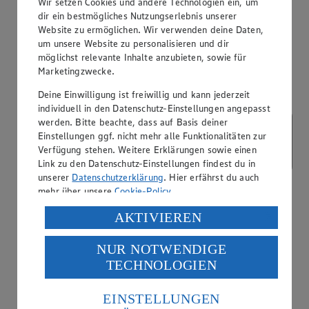
Wir setzen Cookies und andere Technologien ein, um
Ausbildender Betrieb
dir ein bestmögliches Nutzungserlebnis unserer
Website zu ermöglichen. Wir verwenden deine Daten,
um unsere Website zu personalisieren und dir
möglichst relevante Inhalte anzubieten, sowie für
Marketingzwecke.
Deine Einwilligung ist freiwillig und kann jederzeit
individuell in den Datenschutz-Einstellungen angepasst
werden. Bitte beachte, dass auf Basis deiner
Einstellungen ggf. nicht mehr alle Funktionalitäten zur
Verfügung stehen. Weitere Erklärungen sowie einen
Link zu den Datenschutz-Einstellungen findest du in
unserer
Datenschutzerklärung
. Hier erfährst du auch
mehr über unsere
Cookie-Policy
.
Verarbeitung deiner personenbezogenen Daten in den
AKTIVIEREN
USA durch Facebook und YouTube:
NUR NOTWENDIGE
Wenn du auf „Aktivieren“ klickst, willigst du im Sinne
TECHNOLOGIEN
des Art. 49 Abs. 1 Satz 1 lit. a) DSGVO ein, dass deine
Daten in den USA verarbeitet werden. Der EuGH sieht
die USA als Land mit einem nach europäischen
EINSTELLUNGEN
Standards nicht angemessenen Datenschutzniveau an.