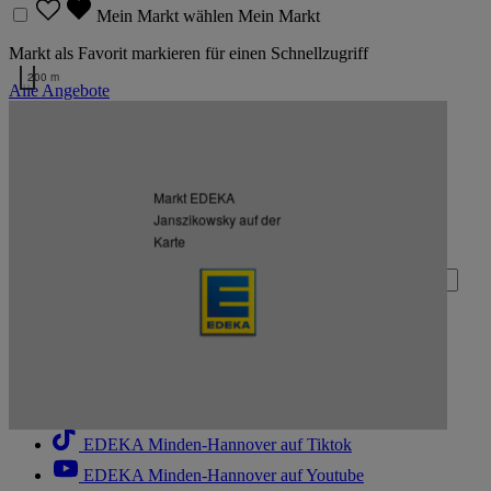
Mein Markt wählen
Mein Markt
Markt als Favorit markieren für einen Schnellzugriff
200 m
Alle Angebote
Kartendaten werden geladen …
Zurück nach oben
Markt EDEKA
Janszikowsky auf der
Zum Newsletter anmelden
Karte
Deine E-Mail-Adresse (Pflichtfeld)
Absenden
EDEKA Minden-Hannover auf Facebook
EDEKA Minden-Hannover auf Instagram
EDEKA Minden-Hannover auf Linkedin
EDEKA Minden-Hannover auf Tiktok
EDEKA Minden-Hannover auf Youtube