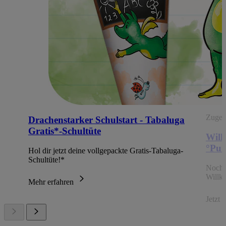
Zugehö
Drachenstarker Schulstart - Tabaluga
Gratis*-Schultüte
Will
°Pun
Hol dir jetzt deine vollgepackte Gratis-Tabaluga-
Schultüte!*
Noch 
Willk
Mehr erfahren
Jetzt