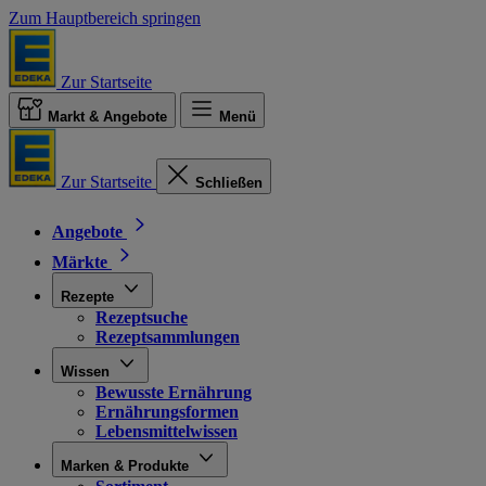
Zum Hauptbereich springen
Zur Startseite
Markt & Angebote
Menü
Zur Startseite
Schließen
Angebote
Märkte
Rezepte
Rezeptsuche
Rezeptsammlungen
Wissen
Bewusste Ernährung
Ernährungsformen
Lebensmittelwissen
Marken & Produkte