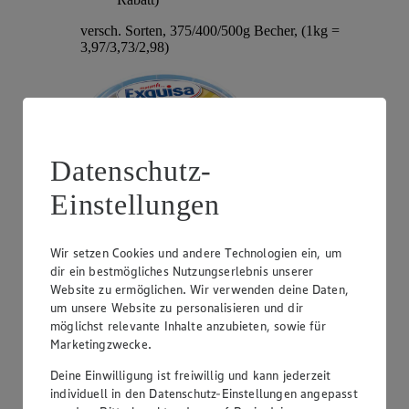
versch. Sorten, 375/400/500g Becher, (1kg =
3,97/3,73/2,98)
Datenschutz-
Einstellungen
Wir setzen Cookies und andere Technologien ein, um
Angebot:
Hochland Patros
dir ein bestmögliches Nutzungserlebnis unserer
Website zu ermöglichen. Wir verwenden deine Daten,
1.79
-40%
um unsere Website zu personalisieren und dir
Rabattierter Preis von 1.79€ (Insgesamt -40%
möglichst relevante Inhalte anzubieten, sowie für
Rabatt)
Marketingzwecke.
griech. Weißkäse, versch. Sorten und Fettstufen,
Deine Einwilligung ist freiwillig und kann jederzeit
140/150/180g Packung, (1kg = 12,79/11,93/9,94)
individuell in den Datenschutz-Einstellungen angepasst