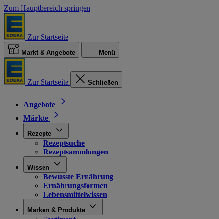
Zum Hauptbereich springen
Zur Startseite
Markt & Angebote
Menü
Zur Startseite
Schließen
Angebote
Märkte
Rezepte
Rezeptsuche
Rezeptsammlungen
Wissen
Bewusste Ernährung
Ernährungsformen
Lebensmittelwissen
Marken & Produkte