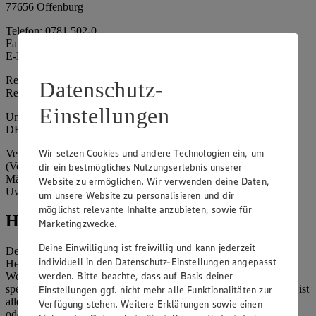
77656 Offenburg
Telefon: 0781 502-0
Fax: 0781 502-6180
E-Mail: kundenservice@edeka-suedwest.de
Registergericht: Amtsgericht Freiburg i.B.
Datenschutz-
Registernummer: HRA 707629
Einstellungen
Umsatzsteuer-Identifikationsnummer gem. § 27a UStG:
DE815916131
Wir setzen Cookies und andere Technologien ein, um
Vertretungsberechtigte: Rainer Huber (Sprecher)
(Vorstandsmitglied), Klaus Fickert (Vorstandsmitglied), Jürgen
dir ein bestmögliches Nutzungserlebnis unserer
Mäder (Vorstandsmitglied), Patrick Mogck (Vorstandsmitglied),
Website zu ermöglichen. Wir verwenden deine Daten,
Uwe Kohler
um unsere Website zu personalisieren und dir
möglichst relevante Inhalte anzubieten, sowie für
Hinweise
Marketingzwecke.
Deine Einwilligung ist freiwillig und kann jederzeit
Der Inhalt dieser Website ist urheberrechtlich geschützt. Der
individuell in den Datenschutz-Einstellungen angepasst
Herausgeber gewährt Ihnen jedoch das Recht, den auf dieser
werden. Bitte beachte, dass auf Basis deiner
Website bereitgestellten Text ganz oder ausschnittsweise zu
speichern und zu vervielfältigen. Aus Gründen des Urheberrechts ist
Einstellungen ggf. nicht mehr alle Funktionalitäten zur
allerdings die Speicherung und Vervielfältigung von Bildmaterial
Verfügung stehen. Weitere Erklärungen sowie einen
oder Grafiken aus dieser Website nicht gestattet.