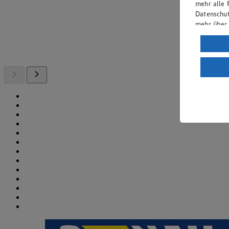
mehr alle 
Datenschut
mehr über
Verarbeit
Wenn du au
ein, dass 
einem nach
Risiko ein
Informatio