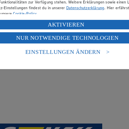
Funktionalitäten zur Verfügung stehen. Weitere Erklärungen sowie einen L
z-Einstellungen findest du in unserer
Datenschutzerklärung
. Hier erfährs
 unsere
Cookie-Policy
.
ung deiner personenbezogenen Daten in den USA durch Facebook und Yo
AKTIVIEREN
f „Aktivieren“ klickst, willigst du im Sinne des Art. 49 Abs. 1 Satz 1 lit
NUR NOTWENDIGE TECHNOLOGIEN
deine Daten in den USA verarbeitet werden. Der EuGH sieht die USA als 
 europäischen Standards nicht angemessenen Datenschutzniveau an. Es b
es Zugriffs durch US-amerikanische Behörden.
EINSTELLUNGEN ÄNDERN
nen zum Herausgeber der Seite findest du im
Impressum