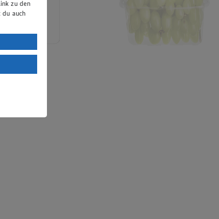
ink zu den
t du auch
uTube:
. a) DSGVO
Land mit
esteht das