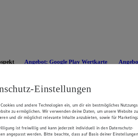
ospekt
Angebot:
Google Play Wertkarte
Angebo
1000 Extra °P
Mit PAYBACK 1000 Extra
400 Extra
Punkte sammeln.
Punkte s
eines
100.00
50.
nschutz-Einstellungen
an.
Festpreis von 100.00€
Fes
il im
• Nur in teilnehmenden Märkten erhältlich
• Nur in 
 Cookies und andere Technologien ein, um dir ein bestmögliches Nutzungs
bsite zu ermöglichen. Wir verwenden deine Daten, um unsere Website z
ieren und dir möglichst relevante Inhalte anzubieten, sowie für Marketin
lligung ist freiwillig und kann jederzeit individuell in den Datenschutz-
gen angepasst werden. Bitte beachte, dass auf Basis deiner Einstellungen