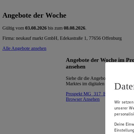
Angebote der Woche
Gültig vom
03.08.2026
bis zum
08.08.2026
.
Firma: neukauf markt GmbH, Edekastraße 1, 77656 Offenburg
Alle Angebote ansehen
Angebote der Woche im Pr
ansehen
Siehe dir die Angebote der Woche d
Date
Marktes im digitalen Blätterkatalog 
Prospekt MG_317_EC_EsslingenWe
Browser
Ansehen
Wir setzen
unserer We
personalis
Deine Einwi
Einstellun