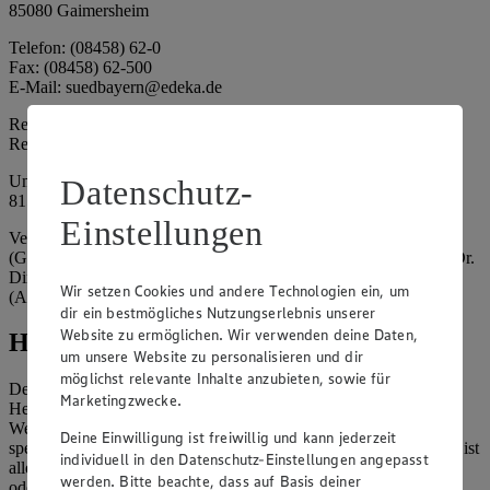
85080 Gaimersheim
Telefon: (08458) 62-0
Fax: (08458) 62-500
E-Mail: suedbayern@edeka.de
Registergericht: Amtsgericht Ingolstadt
Registernummer: HRA 3325
Umsatzsteuer-Identifikationsnummer gem. § 27a UStG: DE
Datenschutz-
815764015
Einstellungen
Vertretungsberechtigte: EDEKA Südbayern Handelsstiftung
(Gesellschafter), Claus Hollinger (Vorstandsmitglied, Sprecher), Dr.
Dirk Eßmann (Vorstandsmitglied), Leo Schwaiberger
Wir setzen Cookies und andere Technologien ein, um
(Aufsichtsratsvorsitzender)
dir ein bestmögliches Nutzungserlebnis unserer
Website zu ermöglichen. Wir verwenden deine Daten,
Hinweise
um unsere Website zu personalisieren und dir
möglichst relevante Inhalte anzubieten, sowie für
Der Inhalt dieser Website ist urheberrechtlich geschützt. Der
Marketingzwecke.
Herausgeber gewährt Ihnen jedoch das Recht, den auf dieser
Website bereitgestellten Text ganz oder ausschnittsweise zu
Deine Einwilligung ist freiwillig und kann jederzeit
speichern und zu vervielfältigen. Aus Gründen des Urheberrechts ist
individuell in den Datenschutz-Einstellungen angepasst
allerdings die Speicherung und Vervielfältigung von Bildmaterial
werden. Bitte beachte, dass auf Basis deiner
oder Grafiken aus dieser Website nicht gestattet.