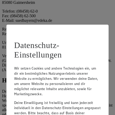
85080 Gaimersheim
Telefon: (08458) 62-0
Fax: (08458) 62-500
E-Mail: suedbayern@edeka.de
Registergericht: Amtsgericht Ingolstadt
Registernummer: HRA 3325
Umsatzsteuer-Identifikationsnummer gem. § 27a UStG: DE
Datenschutz-
815764015
Einstellungen
Vertretungsberechtigte: EDEKA Südbayern Handelsstiftung
(Gesellschafter), Claus Hollinger (Vorstandsmitglied, Sprecher), Dr.
Dirk Eßmann (Vorstandsmitglied), Leo Schwaiberger
Wir setzen Cookies und andere Technologien ein, um
(Aufsichtsratsvorsitzender)
dir ein bestmögliches Nutzungserlebnis unserer
Website zu ermöglichen. Wir verwenden deine Daten,
Hinweise
um unsere Website zu personalisieren und dir
möglichst relevante Inhalte anzubieten, sowie für
Der Inhalt dieser Website ist urheberrechtlich geschützt. Der
Marketingzwecke.
Herausgeber gewährt Ihnen jedoch das Recht, den auf dieser
Website bereitgestellten Text ganz oder ausschnittsweise zu
Deine Einwilligung ist freiwillig und kann jederzeit
speichern und zu vervielfältigen. Aus Gründen des Urheberrechts ist
individuell in den Datenschutz-Einstellungen angepasst
allerdings die Speicherung und Vervielfältigung von Bildmaterial
werden. Bitte beachte, dass auf Basis deiner
oder Grafiken aus dieser Website nicht gestattet.