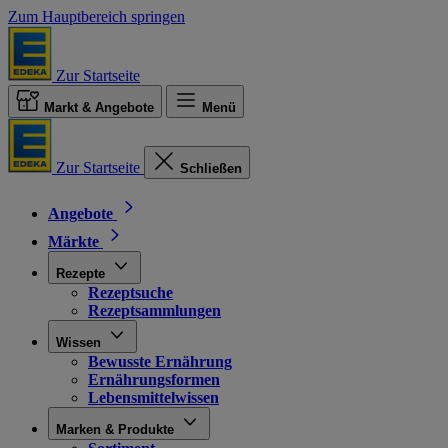
Zum Hauptbereich springen
Zur Startseite
Markt & Angebote
Menü
Zur Startseite
Schließen
Angebote
Märkte
Rezepte
Rezeptsuche
Rezeptsammlungen
Wissen
Bewusste Ernährung
Ernährungsformen
Lebensmittelwissen
Marken & Produkte