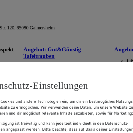
Str. 120, 85080 Gaimersheim
ospekt
Angebot:
Gut&Günstig
Angebo
Tafeltrauben
1.4
Fes
eines
1.49
an.
Festpreis von 1.49€
aus Deuts
Packung,
nschutz-Einstellungen
 im
hell, kernlos, aus Italien/Spanien, Kl. I, 500g
Packung, (1kg=2.98)
 Cookies und andere Technologien ein, um dir ein bestmögliches Nutzungs
bsite zu ermöglichen. Wir verwenden deine Daten, um unsere Website z
ieren und dir möglichst relevante Inhalte anzubieten, sowie für Marketin
lligung ist freiwillig und kann jederzeit individuell in den Datenschutz-
gen angepasst werden. Bitte beachte, dass auf Basis deiner Einstellungen