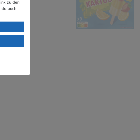
ink zu den
t du auch
uTube:
. a) DSGVO
Land mit
esteht das