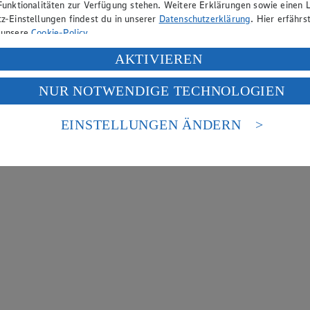
Funktionalitäten zur Verfügung stehen. Weitere Erklärungen sowie einen L
z-Einstellungen findest du in unserer
Datenschutzerklärung
. Hier erfährs
 unsere
Cookie-Policy
.
ung deiner personenbezogenen Daten in den USA durch Facebook und Yo
AKTIVIEREN
f „Aktivieren“ klickst, willigst du im Sinne des Art. 49 Abs. 1 Satz 1 lit
NUR NOTWENDIGE TECHNOLOGIEN
deine Daten in den USA verarbeitet werden. Der EuGH sieht die USA als 
 europäischen Standards nicht angemessenen Datenschutzniveau an. Es b
es Zugriffs durch US-amerikanische Behörden.
EINSTELLUNGEN ÄNDERN
nen zum Herausgeber der Seite findest du im
Impressum