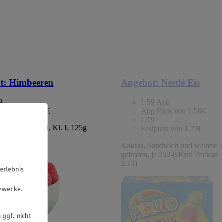
t:
Himbeeren
Angebot:
Nestlé Eis
9
1.59
App
tpreis von 1.49€
App Preis von 1.59€
1.79
chland/Portugal, Kl. I, 125g
Festpreis von 1.79€
 (1kg=11.92)
Kaktus, Sandwich und weitere S
gefroren, je 252-840ml Packung
2.13)
erlebnis
u
gzwecke.
 ggf. nicht