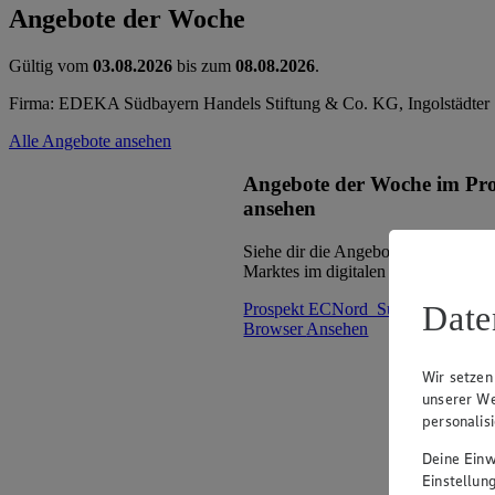
Angebote der Woche
Gültig vom
03.08.2026
bis zum
08.08.2026
.
Firma: EDEKA Südbayern Handels Stiftung & Co. KG, Ingolstädter 
Alle Angebote ansehen
Angebote der Woche im Pr
ansehen
Siehe dir die Angebote der Woche d
Marktes im digitalen Blätterkatalog 
Date
Prospekt ECNord_Sued_mNF_mW
Browser
Ansehen
Wir setzen
unserer We
personalis
Deine Einwi
Einstellun