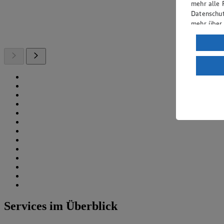
mehr alle 
Datenschut
mehr über
Verarbeit
Wenn du au
ein, dass 
einem nach
Risiko ein
Informatio
Services im Überblick