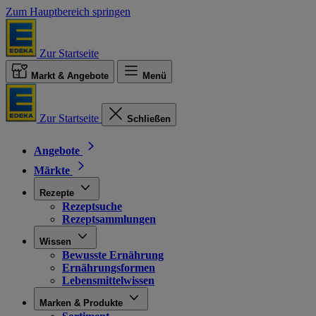
Zum Hauptbereich springen
Zur Startseite
Markt & Angebote
Menü
Zur Startseite
Schließen
Angebote
Märkte
Rezepte
Rezeptsuche
Rezeptsammlungen
Wissen
Bewusste Ernährung
Ernährungsformen
Lebensmittelwissen
Marken & Produkte