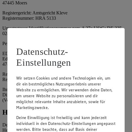
47445 Moers
Registergericht: Amtsgericht Kleve
Registernummer: HRA 5133
Umsatzsteuer-Identifikationsnummer gem. § 27a UStG: DE 335
024 695
Persönlich haftende Gesellschafterin:
Datenschutz-
EDEKA Nordwest Handelsstiftung e. K.
Edekaplatz 1
Einstellungen
47445 Moers
Registergericht: Amtsgericht Kleve
Wir setzen Cookies und andere Technologien ein, um
Registernummer: HRA 5132
dir ein bestmögliches Nutzungserlebnis unserer
Ihrerseits vertreten durch: Frank Breuer (Vorstandsvorsitzender),
Website zu ermöglichen. Wir verwenden deine Daten,
Dirk Neuhaus (Vorstandsvorsitzender), Peter Wagener
um unsere Website zu personalisieren und dir
(Vorstandsvorsitzender)
möglichst relevante Inhalte anzubieten, sowie für
Marketingzwecke.
Hinweise
Deine Einwilligung ist freiwillig und kann jederzeit
individuell in den Datenschutz-Einstellungen angepasst
Der Inhalt dieser Website ist urheberrechtlich geschützt. Der
werden. Bitte beachte, dass auf Basis deiner
Herausgeber gewährt Ihnen jedoch das Recht, den auf dieser