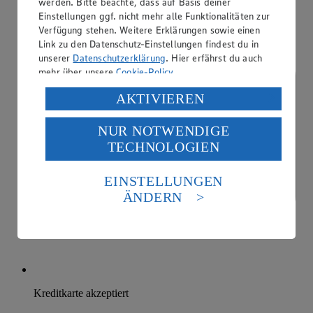
werden. Bitte beachte, dass auf Basis deiner
Einstellungen ggf. nicht mehr alle Funktionalitäten zur
Verfügung stehen. Weitere Erklärungen sowie einen
Link zu den Datenschutz-Einstellungen findest du in
unserer
Datenschutzerklärung
. Hier erfährst du auch
mehr über unsere
Cookie-Policy
.
Verarbeitung deiner personenbezogenen Daten in den
AKTIVIEREN
USA durch Facebook und YouTube:
NUR NOTWENDIGE
Wenn du auf „Aktivieren“ klickst, willigst du im Sinne
TECHNOLOGIEN
des Art. 49 Abs. 1 Satz 1 lit. a) DSGVO ein, dass deine
Daten in den USA verarbeitet werden. Der EuGH sieht
die USA als Land mit einem nach europäischen
EINSTELLUNGEN
Standards nicht angemessenen Datenschutzniveau an.
ÄNDERN
Es besteht das Risiko eines Zugriffs durch US-
amerikanische Behörden.
Informationen zum Herausgeber der Seite findest du
im
Impressum
Kreditkarte akzeptiert