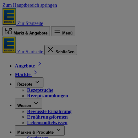
Zum Hauptbereich springen
Zur Startseite
Markt & Angebote
Menü
Zur Startseite
Schließen
Angebote
Märkte
Rezepte
Rezeptsuche
Rezeptsammlungen
Wissen
Bewusste Ernährung
Ernährungsformen
Lebensmittelwissen
Marken & Produkte