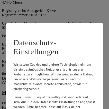
47445 Moers
Registergericht: Amtsgericht Kleve
Registernummer: HRA 5133
Umsatzsteuer-Identifikationsnummer gem. § 27a UStG: DE 335
024 695
Persönlich haftende Gesellschafterin:
Datenschutz-
EDEKA Nordwest Handelsstiftung e. K.
Edekaplatz 1
Einstellungen
47445 Moers
Registergericht: Amtsgericht Kleve
Wir setzen Cookies und andere Technologien ein, um
Registernummer: HRA 5132
dir ein bestmögliches Nutzungserlebnis unserer
Ihrerseits vertreten durch: Frank Breuer (Vorstandsvorsitzender),
Website zu ermöglichen. Wir verwenden deine Daten,
Dirk Neuhaus (Vorstandsvorsitzender), Peter Wagener
um unsere Website zu personalisieren und dir
(Vorstandsvorsitzender)
möglichst relevante Inhalte anzubieten, sowie für
Marketingzwecke.
Hinweise
Deine Einwilligung ist freiwillig und kann jederzeit
individuell in den Datenschutz-Einstellungen angepasst
Der Inhalt dieser Website ist urheberrechtlich geschützt. Der
werden. Bitte beachte, dass auf Basis deiner
Herausgeber gewährt Ihnen jedoch das Recht, den auf dieser