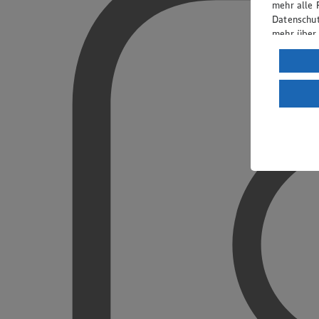
mehr alle 
Datenschut
mehr über
Verarbeit
Wenn du au
ein, dass 
einem nach
Risiko ein
Informatio