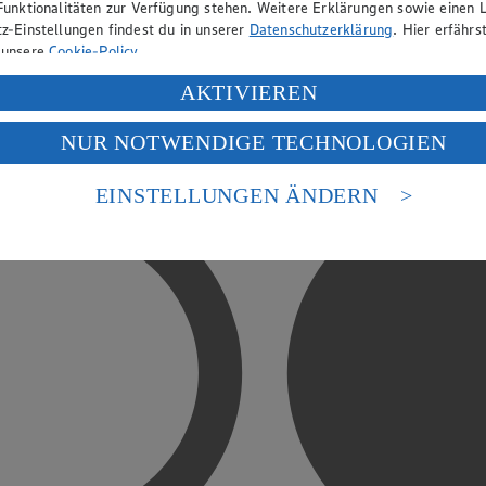
Funktionalitäten zur Verfügung stehen. Weitere Erklärungen sowie einen L
z-Einstellungen findest du in unserer
Datenschutzerklärung
. Hier erfährs
 unsere
Cookie-Policy
.
ung deiner personenbezogenen Daten in den USA durch Facebook und Yo
AKTIVIEREN
f „Aktivieren“ klickst, willigst du im Sinne des Art. 49 Abs. 1 Satz 1 lit
NUR NOTWENDIGE TECHNOLOGIEN
deine Daten in den USA verarbeitet werden. Der EuGH sieht die USA als 
 europäischen Standards nicht angemessenen Datenschutzniveau an. Es b
es Zugriffs durch US-amerikanische Behörden.
EINSTELLUNGEN ÄNDERN
nen zum Herausgeber der Seite findest du im
Impressum