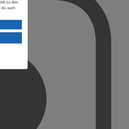
ink zu den
t du auch
uTube:
. a) DSGVO
Land mit
esteht das