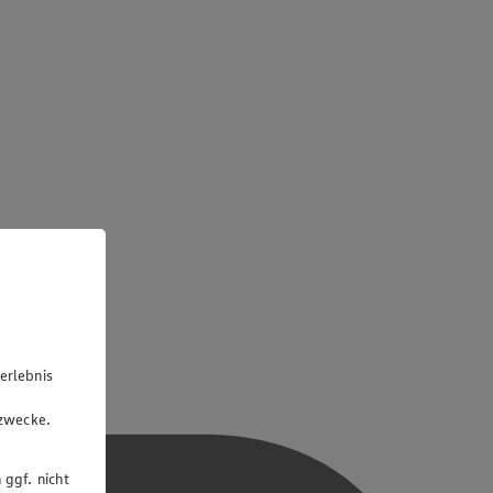
erlebnis
u
gzwecke.
 ggf. nicht