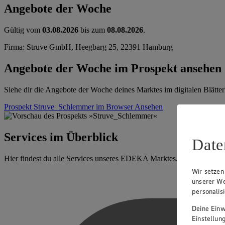
Angebote der Woche
Gültig vom
03.08.2026
bis zum
08.08.2026
.
Firma: Struve GmbH, Heegbarg 25, 22391 Hamburg
Angebote der Woche im Prospekt ansehen
Siehe dir die Angebote der Woche deines Marktes im digitalen Blätter
Prospekt Struve_Schlemmer im Browser
Ansehen
Services im Überblick
Date
Hier findest du alle Services unseres EDEKA Marktes.
Wir setzen
unserer We
personalis
Deine Einwi
Einstellun