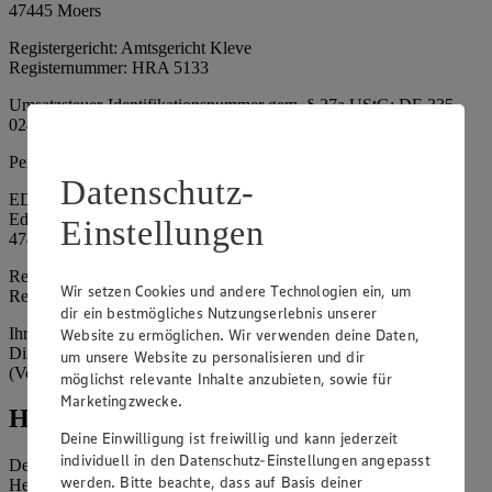
47445 Moers
Registergericht: Amtsgericht Kleve
Registernummer: HRA 5133
Umsatzsteuer-Identifikationsnummer gem. § 27a UStG: DE 335
024 695
Persönlich haftende Gesellschafterin:
Datenschutz-
EDEKA Nordwest Handelsstiftung e. K.
Edekaplatz 1
Einstellungen
47445 Moers
Registergericht: Amtsgericht Kleve
Wir setzen Cookies und andere Technologien ein, um
Registernummer: HRA 5132
dir ein bestmögliches Nutzungserlebnis unserer
Ihrerseits vertreten durch: Frank Breuer (Vorstandsvorsitzender),
Website zu ermöglichen. Wir verwenden deine Daten,
Dirk Neuhaus (Vorstandsvorsitzender), Peter Wagener
um unsere Website zu personalisieren und dir
(Vorstandsvorsitzender)
möglichst relevante Inhalte anzubieten, sowie für
Marketingzwecke.
Hinweise
Deine Einwilligung ist freiwillig und kann jederzeit
individuell in den Datenschutz-Einstellungen angepasst
Der Inhalt dieser Website ist urheberrechtlich geschützt. Der
werden. Bitte beachte, dass auf Basis deiner
Herausgeber gewährt Ihnen jedoch das Recht, den auf dieser