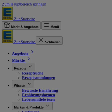
Zum Hauptbereich springen
Zur Startseite
Markt & Angebote
Menü
Zur Startseite
Schließen
Angebote
Märkte
Rezepte
Rezeptsuche
Rezeptsammlungen
Wissen
Bewusste Ernährung
Ernährungsformen
Lebensmittelwissen
Marken & Produkte