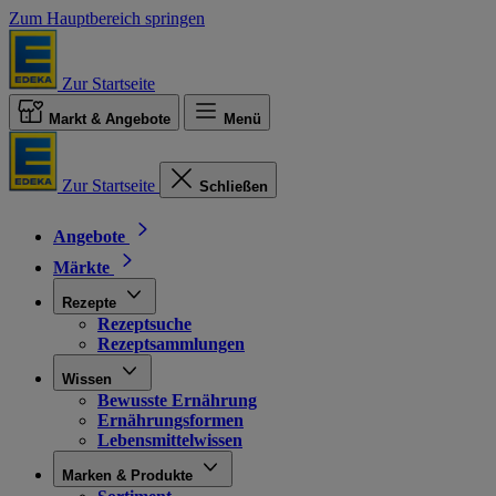
Zum Hauptbereich springen
Zur Startseite
Markt & Angebote
Menü
Zur Startseite
Schließen
Angebote
Märkte
Rezepte
Rezeptsuche
Rezeptsammlungen
Wissen
Bewusste Ernährung
Ernährungsformen
Lebensmittelwissen
Marken & Produkte