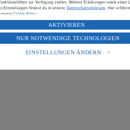
Funktionalitäten zur Verfügung stehen. Weitere Erklärungen sowie einen L
z-Einstellungen findest du in unserer
Datenschutzerklärung
. Hier erfährs
 unsere
Cookie-Policy
.
ung deiner personenbezogenen Daten in den USA durch Facebook und Yo
AKTIVIEREN
f „Aktivieren“ klickst, willigst du im Sinne des Art. 49 Abs. 1 Satz 1 lit
NUR NOTWENDIGE TECHNOLOGIEN
deine Daten in den USA verarbeitet werden. Der EuGH sieht die USA als 
 europäischen Standards nicht angemessenen Datenschutzniveau an. Es b
es Zugriffs durch US-amerikanische Behörden.
EINSTELLUNGEN ÄNDERN
nen zum Herausgeber der Seite findest du im
Impressum