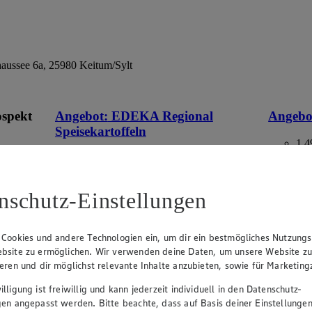
ssee 6a, 25980 Keitum/Sylt
ospekt
Angebot:
EDEKA Regional
Angebo
Speisekartoffeln
1.4
Rab
eines
2.49
-17%
-47
an.
Rabattierter Preis von 2.49€ (Insgesamt
-17% Rabatt)
aus Deuts
nschutz-Einstellungen
ehen
versch. Kocheigenschaften, aus
Norddeutschland, 2 kg, (1 kg = 1,25)
 Cookies und andere Technologien ein, um dir ein bestmögliches Nutzungs
bsite zu ermöglichen. Wir verwenden deine Daten, um unsere Website z
ieren und dir möglichst relevante Inhalte anzubieten, sowie für Marketin
lligung ist freiwillig und kann jederzeit individuell in den Datenschutz-
gen angepasst werden. Bitte beachte, dass auf Basis deiner Einstellungen