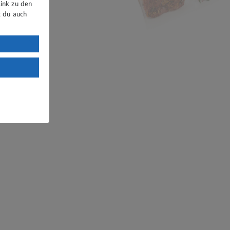
ink zu den
t du auch
uTube:
. a) DSGVO
Land mit
esteht das