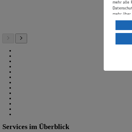
mehr alle 
Datenschut
mehr über
Verarbeit
Wenn du au
ein, dass 
einem nach
Risiko ein
Informatio
Services im Überblick