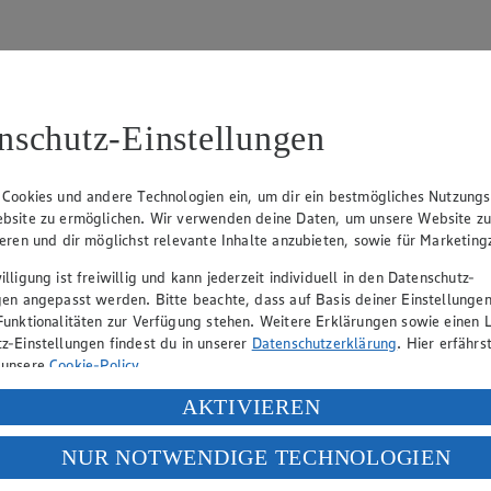
nschutz-Einstellungen
97
 Cookies und andere Technologien ein, um dir ein bestmögliches Nutzungs
Aufsichtsratsvorsitzender)
bsite zu ermöglichen. Wir verwenden deine Daten, um unsere Website z
ieren und dir möglichst relevante Inhalte anzubieten, sowie für Marketin
lligung ist freiwillig und kann jederzeit individuell in den Datenschutz-
eber gewährt Ihnen jedoch das Recht, den auf dieser Website bereitgest
gen angepasst werden. Bitte beachte, dass auf Basis deiner Einstellungen
icherung und Vervielfältigung von Bildmaterial oder Grafiken aus dieser 
Funktionalitäten zur Verfügung stehen. Weitere Erklärungen sowie einen L
z-Einstellungen findest du in unserer
Datenschutzerklärung
. Hier erfährs
Angebotsinformationen verantwortlich. Firma und Anschriften unserer Mär
 unsere
Cookie-Policy
.
ung deiner personenbezogenen Daten in den USA durch Facebook und Yo
AKTIVIEREN
uf hin, dass wir nicht an einem Streitbeilegungsverfahren vor einer V
f „Aktivieren“ klickst, willigst du im Sinne des Art. 49 Abs. 1 Satz 1 lit
NUR NOTWENDIGE TECHNOLOGIEN
deine Daten in den USA verarbeitet werden. Der EuGH sieht die USA als 
 europäischen Standards nicht angemessenen Datenschutzniveau an. Es b