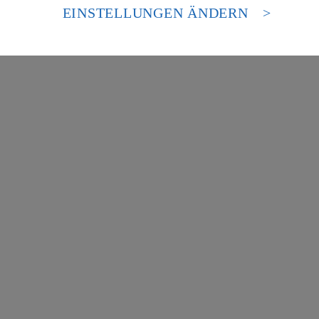
es Zugriffs durch US-amerikanische Behörden.
EINSTELLUNGEN ÄNDERN
nen zum Herausgeber der Seite findest du im
Impressum