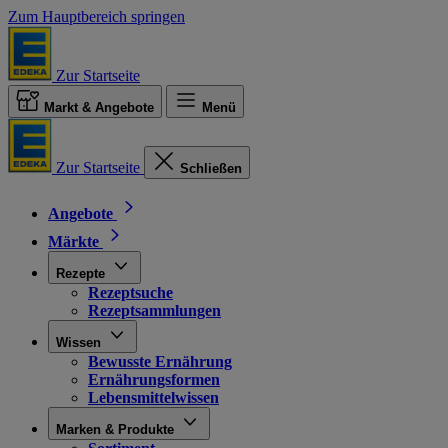
Zum Hauptbereich springen
Zur Startseite
Markt & Angebote
Menü
Zur Startseite
Schließen
Angebote
Märkte
Rezepte
Rezeptsuche
Rezeptsammlungen
Wissen
Bewusste Ernährung
Ernährungsformen
Lebensmittelwissen
Marken & Produkte