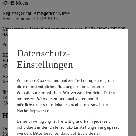
47445 Moers
Registergericht: Amtsgericht Kleve
Registernummer: HRA 5133
Umsatzsteuer-Identifikationsnummer gem. § 27a UStG: DE 335
024 695
Persönlich haftende Gesellschafterin:
Datenschutz-
EDEKA Nordwest Handelsstiftung e. K.
Edekaplatz 1
Einstellungen
47445 Moers
Registergericht: Amtsgericht Kleve
Wir setzen Cookies und andere Technologien ein, um
Registernummer: HRA 5132
dir ein bestmögliches Nutzungserlebnis unserer
Ihrerseits vertreten durch: Frank Breuer (Vorstandsvorsitzender),
Website zu ermöglichen. Wir verwenden deine Daten,
Dirk Neuhaus (Vorstandsvorsitzender), Peter Wagener
um unsere Website zu personalisieren und dir
(Vorstandsvorsitzender)
möglichst relevante Inhalte anzubieten, sowie für
Marketingzwecke.
Hinweise
Deine Einwilligung ist freiwillig und kann jederzeit
individuell in den Datenschutz-Einstellungen angepasst
Der Inhalt dieser Website ist urheberrechtlich geschützt. Der
werden. Bitte beachte, dass auf Basis deiner
Herausgeber gewährt Ihnen jedoch das Recht, den auf dieser