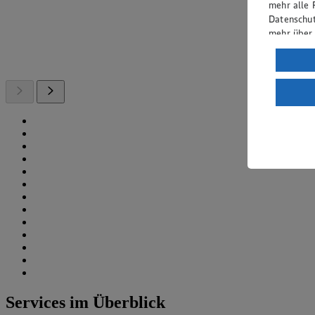
mehr alle 
Datenschut
mehr über
Verarbeit
Wenn du au
ein, dass 
einem nach
Risiko ein
Informatio
Services im Überblick