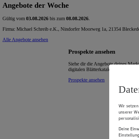
Angebote der Woche
Gültig vom
03.08.2026
bis zum
08.08.2026
.
Firma: Michael Schreib e.K., Nindorfer Moorweg 1a, 21354 Blecked
Alle Angebote ansehen
Prospekte ansehen
Siehe dir die Angebote deines Mark
digitalen Blätterkatalog an.
Prospekte ansehen
Date
Wir setzen
unserer We
personalis
Deine Einwi
Einstellun