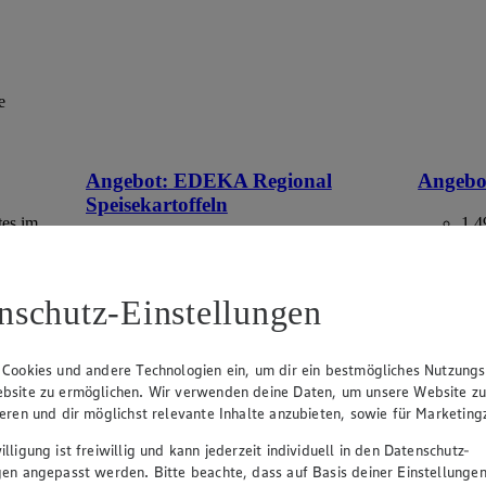
e
Angebot:
EDEKA Regional
Angebo
Speisekartoffeln
tes im
1.4
Rab
2.49
-17%
-40
Rabattierter Preis von 2.49€ (Insgesamt
-17% Rabatt)
aus Deuts
nschutz-Einstellungen
versch. Kocheigenschaften, aus
Norddeutschland, 2 kg, (1 kg = 1,25)
 Cookies und andere Technologien ein, um dir ein bestmögliches Nutzungs
bsite zu ermöglichen. Wir verwenden deine Daten, um unsere Website z
ieren und dir möglichst relevante Inhalte anzubieten, sowie für Marketin
lligung ist freiwillig und kann jederzeit individuell in den Datenschutz-
gen angepasst werden. Bitte beachte, dass auf Basis deiner Einstellungen