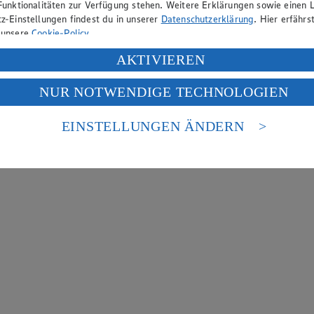
Funktionalitäten zur Verfügung stehen. Weitere Erklärungen sowie einen L
z-Einstellungen findest du in unserer
Datenschutzerklärung
. Hier erfährs
 unsere
Cookie-Policy
.
ung deiner personenbezogenen Daten in den USA durch Facebook und Yo
AKTIVIEREN
f „Aktivieren“ klickst, willigst du im Sinne des Art. 49 Abs. 1 Satz 1 lit
NUR NOTWENDIGE TECHNOLOGIEN
deine Daten in den USA verarbeitet werden. Der EuGH sieht die USA als 
 europäischen Standards nicht angemessenen Datenschutzniveau an. Es b
es Zugriffs durch US-amerikanische Behörden.
EINSTELLUNGEN ÄNDERN
nen zum Herausgeber der Seite findest du im
Impressum