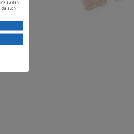
ink zu den
t du auch
uTube:
. a) DSGVO
Land mit
esteht das