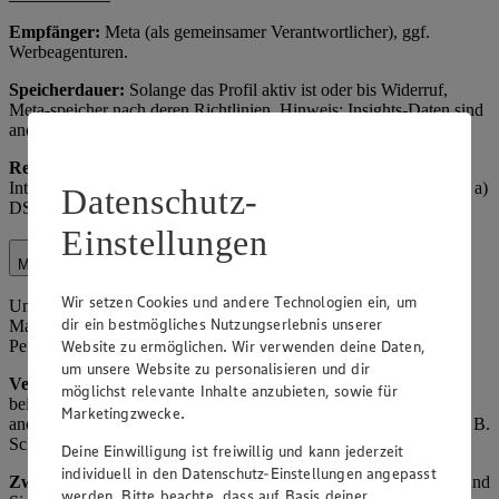
Empfänger:
Meta (als gemeinsamer Verantwortlicher), ggf.
Werbeagenturen.
Speicherdauer:
Solange das Profil aktiv ist oder bis Widerruf,
Meta-speicher nach deren Richtlinien. Hinweis: Insights-Daten sind
anonymisiert.
Rechtsgrundlage:
Art. 6 Abs. 1 lit. f) DSGVO (berechtigtes
Interesse an Social-Media-Präsenz); für Werbung Art. 6 Abs. 1 lit. a)
Datenschutz-
DSGVO (Einwilligung über Facebook-Einstellungen).
Einstellungen
Marktorganisation
Wir setzen Cookies und andere Technologien ein, um
Unter Marktorganisation fallen die interne Organisation des
dir ein bestmögliches Nutzungserlebnis unserer
Marktbetriebs, einschließlich Lagerverwaltung,
Website zu ermöglichen. Wir verwenden deine Daten,
Personaleinsatzplanung und Kundenservice-Optimierung.
um unsere Website zu personalisieren und dir
Verarbeitete Daten:
Name und Kontaktdaten von Kunden (z. B.
möglichst relevante Inhalte anzubieten, sowie für
bei Reservierungen oder Beschwerden), Einkaufsverhalten (z. B.
Marketingzwecke.
anonymisierte Statistiken zu Verkaufszahlen), Mitarbeiterdaten (z. B.
Schichtpläne).
Deine Einwilligung ist freiwillig und kann jederzeit
individuell in den Datenschutz-Einstellungen angepasst
Zweck:
Effiziente Betriebsführung, Verbesserung des Angebots und
werden. Bitte beachte, dass auf Basis deiner