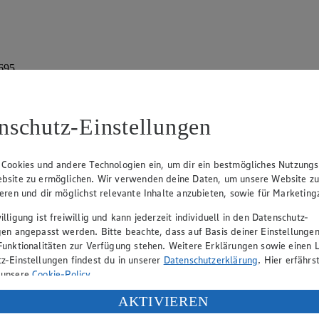
 695
nschutz-Einstellungen
 Cookies und andere Technologien ein, um dir ein bestmögliches Nutzungs
bsite zu ermöglichen. Wir verwenden deine Daten, um unsere Website z
ieren und dir möglichst relevante Inhalte anzubieten, sowie für Marketin
rk Neuhaus (Vorstandsvorsitzender), Peter Wagener (Vorstandsvorsitzend
lligung ist freiwillig und kann jederzeit individuell in den Datenschutz-
gen angepasst werden. Bitte beachte, dass auf Basis deiner Einstellungen
Funktionalitäten zur Verfügung stehen. Weitere Erklärungen sowie einen L
z-Einstellungen findest du in unserer
Datenschutzerklärung
. Hier erfährs
eber gewährt Ihnen jedoch das Recht, den auf dieser Website bereitgest
 unsere
Cookie-Policy
.
icherung und Vervielfältigung von Bildmaterial oder Grafiken aus dieser 
ung deiner personenbezogenen Daten in den USA durch Facebook und Yo
AKTIVIEREN
Angebotsinformationen verantwortlich. Firma und Anschriften unserer Mär