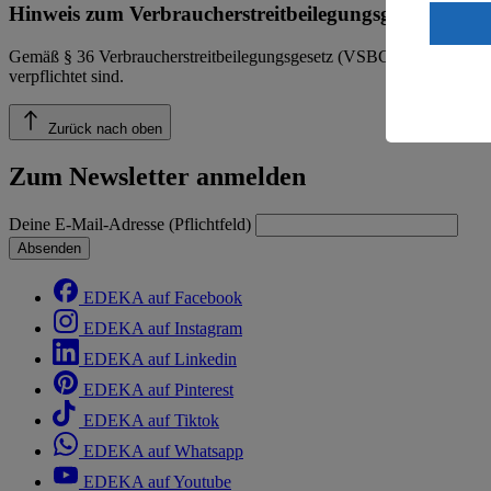
Wenn du au
Hinweis zum Verbraucherstreitbeilegungsgesetz
ein, dass 
einem nach
Gemäß § 36 Verbraucherstreitbeilegungsgesetz (VSBG) weisen wir dara
Risiko ein
verpflichtet sind.
Informatio
Zurück nach oben
Zum Newsletter anmelden
Deine E-Mail-Adresse (Pflichtfeld)
Absenden
EDEKA auf Facebook
EDEKA auf Instagram
EDEKA auf Linkedin
EDEKA auf Pinterest
EDEKA auf Tiktok
EDEKA auf Whatsapp
EDEKA auf Youtube