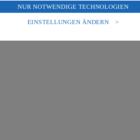
f „Aktivieren“ klickst, willigst du im Sinne des Art. 49 Abs. 1 Satz 1 lit
NUR NOTWENDIGE TECHNOLOGIEN
deine Daten in den USA verarbeitet werden. Der EuGH sieht die USA als 
 europäischen Standards nicht angemessenen Datenschutzniveau an. Es b
uf hin, dass wir nicht an einem Streitbeilegungsverfahren vor einer V
es Zugriffs durch US-amerikanische Behörden.
EINSTELLUNGEN ÄNDERN
nen zum Herausgeber der Seite findest du im
Impressum