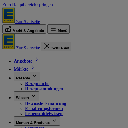
Zum Hauptbereich springen
Zur Startseite
Markt & Angebote
Menü
Zur Startseite
Schließen
Angebote
Märkte
Rezepte
Rezeptsuche
Rezeptsammlungen
Wissen
Bewusste Ernährung
Ernährungsformen
Lebensmittelwissen
Marken & Produkte