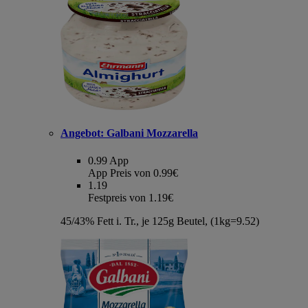
Angebot:
Galbani Mozzarella
0.99
App
App Preis von 0.99€
1.19
Festpreis von 1.19€
45/43% Fett i. Tr., je 125g Beutel, (1kg=9.52)