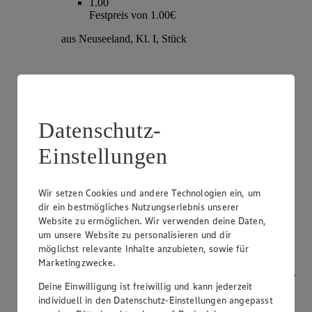
1.00
Festpreis von 1.00€
aus Neuseeland, Kl. I, Stück
Datenschutz-
Einstellungen
Wir setzen Cookies und andere Technologien ein, um
dir ein bestmögliches Nutzungserlebnis unserer
Angebot:
Champignons
Website zu ermöglichen. Wir verwenden deine Daten,
um unsere Website zu personalisieren und dir
1.79
möglichst relevante Inhalte anzubieten, sowie für
Festpreis von 1.79€
Marketingzwecke.
weiß oder braun, aus Bayern, Kl. I, je 250g Packung,
(1kg=7.16)
Deine Einwilligung ist freiwillig und kann jederzeit
individuell in den Datenschutz-Einstellungen angepasst