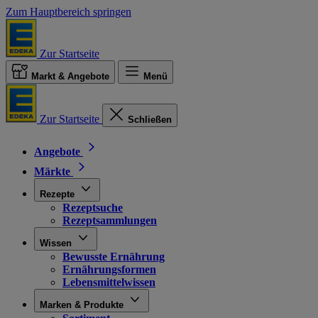
Zum Hauptbereich springen
Zur Startseite
Markt & Angebote
Menü
Zur Startseite
Schließen
Angebote
Märkte
Rezepte
Rezeptsuche
Rezeptsammlungen
Wissen
Bewusste Ernährung
Ernährungsformen
Lebensmittelwissen
Marken & Produkte