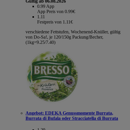
Gültig ab 06.08.2026
0.99
App
App Preis von 0.99€
1.11
Festpreis von 1.11€
verschiedene Fettstufen, Wochenend-Knüller, gültig
von Do-Sa!, je 120/150g Packung/Becher,
(1kg=9.25/7.40)
Angebot:
EDEKA Genussmomente Burrata,
Burrata di Bufala oder Stracciatella di Burrata
1.29