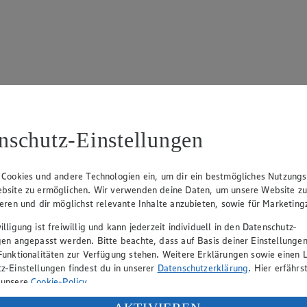
 695
nschutz-Einstellungen
 Cookies und andere Technologien ein, um dir ein bestmögliches Nutzungs
bsite zu ermöglichen. Wir verwenden deine Daten, um unsere Website z
ieren und dir möglichst relevante Inhalte anzubieten, sowie für Marketin
lligung ist freiwillig und kann jederzeit individuell in den Datenschutz-
rk Neuhaus (Vorstandsvorsitzender), Peter Wagener (Vorstandsvorsitzend
gen angepasst werden. Bitte beachte, dass auf Basis deiner Einstellungen
Funktionalitäten zur Verfügung stehen. Weitere Erklärungen sowie einen L
z-Einstellungen findest du in unserer
Datenschutzerklärung
. Hier erfährs
 unsere
Cookie-Policy
.
eber gewährt Ihnen jedoch das Recht, den auf dieser Website bereitgest
icherung und Vervielfältigung von Bildmaterial oder Grafiken aus dieser 
ung deiner personenbezogenen Daten in den USA durch Facebook und Yo