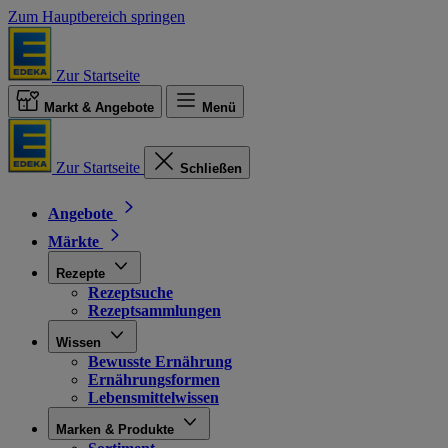
Zum Hauptbereich springen
Zur Startseite
Markt & Angebote
Menü
Zur Startseite
Schließen
Angebote
Märkte
Rezepte
Rezeptsuche
Rezeptsammlungen
Wissen
Bewusste Ernährung
Ernährungsformen
Lebensmittelwissen
Marken & Produkte