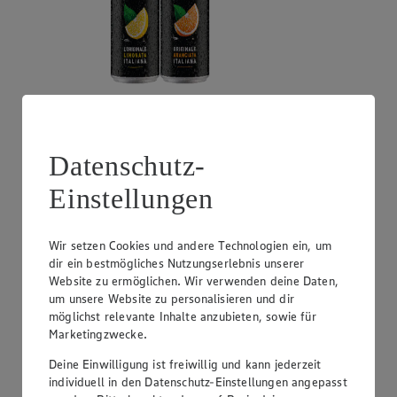
Angebot:
Leonie Säfte
9.99
Datenschutz-
Festpreis von 9.99€
Einstellungen
versch. Sorten, Kasten = 6 x 1 l (1 l = € 1.67) zzgl. €
2.40 Pfand, Kasten
Wir setzen Cookies und andere Technologien ein, um
dir ein bestmögliches Nutzungserlebnis unserer
Website zu ermöglichen. Wir verwenden deine Daten,
um unsere Website zu personalisieren und dir
möglichst relevante Inhalte anzubieten, sowie für
Marketingzwecke.
Deine Einwilligung ist freiwillig und kann jederzeit
individuell in den Datenschutz-Einstellungen angepasst