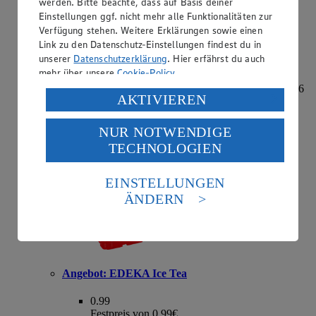
werden. Bitte beachte, dass auf Basis deiner
Einstellungen ggf. nicht mehr alle Funktionalitäten zur
Angebot:
Coca-Cola, Fanta o. Sprite
Verfügung stehen. Weitere Erklärungen sowie einen
Link zu den Datenschutz-Einstellungen findest du in
7.99
unserer
Datenschutzerklärung
. Hier erfährst du auch
Festpreis von 7.99€
mehr über unsere
Cookie-Policy
.
und weitere Sorten, teilweise koffeinhaltig, Kasten = 6
Verarbeitung deiner personenbezogenen Daten in den
AKTIVIEREN
x 1 l Glas (1 l = € 1.33) zzgl. € 2.40 Pfand, Kasten
USA durch Facebook und YouTube:
NUR NOTWENDIGE
Wenn du auf „Aktivieren“ klickst, willigst du im Sinne
TECHNOLOGIEN
des Art. 49 Abs. 1 Satz 1 lit. a) DSGVO ein, dass deine
Daten in den USA verarbeitet werden. Der EuGH sieht
die USA als Land mit einem nach europäischen
EINSTELLUNGEN
Standards nicht angemessenen Datenschutzniveau an.
ÄNDERN
Es besteht das Risiko eines Zugriffs durch US-
amerikanische Behörden.
Informationen zum Herausgeber der Seite findest du
im
Impressum
Angebot:
EDEKA Ice Tea
0.99
Festpreis von 0.99€