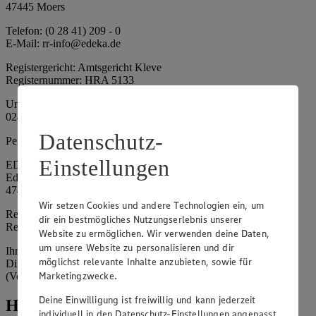
47445 Moers
Telefon: (0 28 41) 209 - 0
E-Mail: rr-info@edeka.de
Registergericht: Amtsgericht Kleve
Registernummer: HRA 5133
Umsatzsteuer-Identifikationsnummer gem. § 27a UStG: DE 335
024 695
Datenschutz-
Persönlich haftende Gesellschafterin:
Einstellungen
EDEKA Nordwest Handelsstiftung e. K.
Edekaplatz 1
47445 Moers
Wir setzen Cookies und andere Technologien ein, um
Registergericht: Amtsgericht Kleve
dir ein bestmögliches Nutzungserlebnis unserer
Registernummer: HRA 5132
Website zu ermöglichen. Wir verwenden deine Daten,
um unsere Website zu personalisieren und dir
Ihrerseits vertreten durch: Frank Breuer (Vorstandsvorsitzender),
möglichst relevante Inhalte anzubieten, sowie für
Dirk Neuhaus (Vorstandsvorsitzender), Peter Wagener
Marketingzwecke.
(Vorstandsvorsitzender)
Deine Einwilligung ist freiwillig und kann jederzeit
Hinweise
individuell in den Datenschutz-Einstellungen angepasst