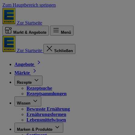
Zum Hauptbereich springen
Zur Startseite
Markt & Angebote
Menü
Zur Startseite
Schließen
Angebote
Märkte
Rezepte
Rezeptsuche
Rezeptsammlungen
Wissen
Bewusste Ernährung
Ernährungsformen
Lebensmittelwissen
Marken & Produkte