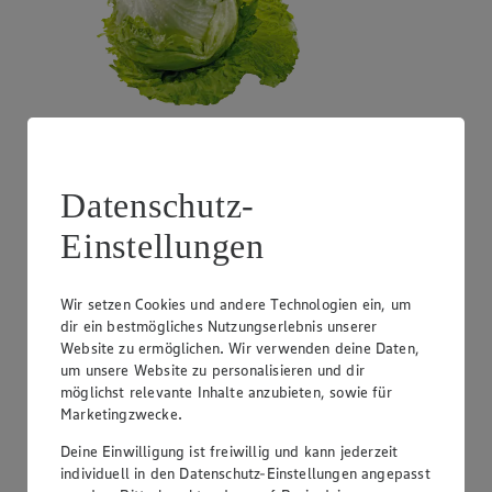
Angebot:
Costa Rica - Bananen
Datenschutz-
1.99
Festpreis von 1.99€
Einstellungen
1 kg
Wir setzen Cookies und andere Technologien ein, um
dir ein bestmögliches Nutzungserlebnis unserer
Website zu ermöglichen. Wir verwenden deine Daten,
um unsere Website zu personalisieren und dir
möglichst relevante Inhalte anzubieten, sowie für
Marketingzwecke.
Deine Einwilligung ist freiwillig und kann jederzeit
individuell in den Datenschutz-Einstellungen angepasst