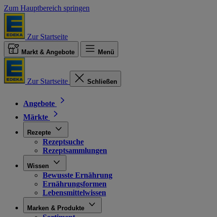
Zum Hauptbereich springen
Zur Startseite
Markt & Angebote
Menü
Zur Startseite
Schließen
Angebote
Märkte
Rezepte
Rezeptsuche
Rezeptsammlungen
Wissen
Bewusste Ernährung
Ernährungsformen
Lebensmittelwissen
Marken & Produkte