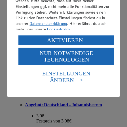
werden. Bitte beachte, dass auf Basis deiner
Einstellungen ggf. nicht mehr alle Funktionalitäten zur
Angebot:
Deutschland - Bio-Rispentomaten
Verfügung stehen. Weitere Erklärungen sowie einen
Link zu den Datenschutz-Einstellungen findest du in
2.49
unserer
Datenschutzerklärung
. Hier erfährst du auch
Festpreis von 2.49€
mehr über unsere
Cookie-Policy
.
Klasse II, 500 g Schale, (1 kg = € 4.98)
Verarbeitung deiner personenbezogenen Daten in den
AKTIVIEREN
USA durch Facebook und YouTube:
NUR NOTWENDIGE
Wenn du auf „Aktivieren“ klickst, willigst du im Sinne
TECHNOLOGIEN
des Art. 49 Abs. 1 Satz 1 lit. a) DSGVO ein, dass deine
Daten in den USA verarbeitet werden. Der EuGH sieht
die USA als Land mit einem nach europäischen
EINSTELLUNGEN
Standards nicht angemessenen Datenschutzniveau an.
ÄNDERN
Es besteht das Risiko eines Zugriffs durch US-
amerikanische Behörden.
Informationen zum Herausgeber der Seite findest du
im
Impressum
Angebot:
Deutschland - Johannisbeeren
3.98
Festpreis von 3.98€